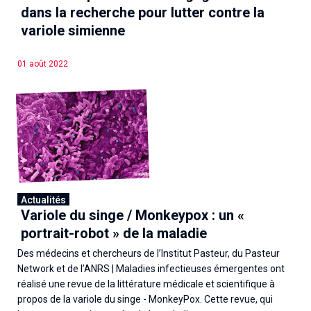
Associations de patient.e.s
dans la recherche pour lutter contre la
variole simienne
Cellules Émergence
Collaboration avec les acteurs communautaires
Retrouvez toutes les cellules Émergence, actives ou
01 août 2022
inactives.
Actualités
Variole du singe / Monkeypox : un «
portrait-robot » de la maladie
Des médecins et chercheurs de l’Institut Pasteur, du Pasteur
Network et de l’ANRS | Maladies infectieuses émergentes ont
réalisé une revue de la littérature médicale et scientifique à
propos de la variole du singe - MonkeyPox. Cette revue, qui