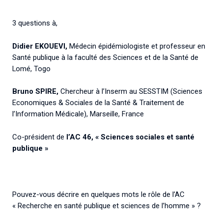
Associations de patient.e.s
Cellule Émergence mpox
Collaboration avec les acteurs communautaires
3 questions à,
Ouverte depuis décembre 2023, pour suivre l'épidémie
Didier EKOUEVI,
Médecin épidémiologiste et professeur en
en RDC, elle reste active suite à des cas à Mayotte et à
La Réunion.
Santé publique à la faculté des Sciences et de la Santé de
Lomé, Togo
Cellules Émergence
Bruno SPIRE,
Chercheur à l’Inserm au SESSTIM (Sciences
Retrouvez toutes les cellules Émergence, actives ou
Economiques & Sociales de la Santé & Traitement de
inactives.
l’Information Médicale), Marseille, France
Co-président de
l’AC 46, « Sciences sociales et santé
publique »
Pouvez-vous décrire en quelques mots le rôle de l’AC
« Recherche en santé publique et sciences de l’homme » ?