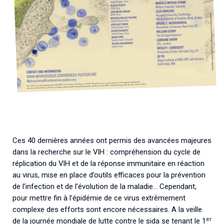
Associations de patient.e.s
Cellule Émergence mpox
Collaboration avec les acteurs communautaires
Ouverte depuis décembre 2023, pour suivre l'épidémie
en RDC, elle reste active suite à des cas à Mayotte et à
La Réunion.
Cellules Émergence
Retrouvez toutes les cellules Émergence, actives ou
inactives.
Ces 40 dernières années ont permis des avancées majeures
dans la recherche sur le VIH : compréhension du cycle de
réplication du VIH et de la réponse immunitaire en réaction
au virus, mise en place d’outils efficaces pour la prévention
de l’infection et de l’évolution de la maladie… Cependant,
pour mettre fin à l’épidémie de ce virus extrêmement
complexe des efforts sont encore nécessaires. A la veille
er
de la journée mondiale de lutte contre le sida se tenant le 1