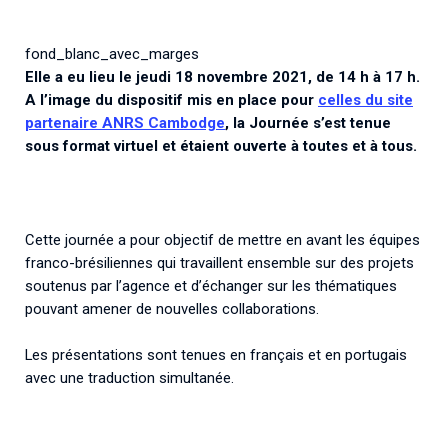
Associations de patient.e.s
Cellule Émergence mpox
Collaboration avec les acteurs communautaires
fond_blanc_avec_marges
Ouverte depuis décembre 2023, pour suivre l'épidémie
Elle a eu lieu le jeudi 18 novembre 2021, de 14 h à 17 h.
en RDC, elle reste active suite à des cas à Mayotte et à
A l’image du dispositif mis en place pour
celles du site
La Réunion.
partenaire ANRS Cambodge
, la Journée s’est tenue
sous format virtuel et étaient ouverte à toutes et à tous.
Cellules Émergence
Retrouvez toutes les cellules Émergence, actives ou
inactives.
Cette journée a pour objectif de mettre en avant les équipes
franco-brésiliennes qui travaillent ensemble sur des projets
soutenus par l’agence et d’échanger sur les thématiques
pouvant amener de nouvelles collaborations.
Les présentations sont tenues en français et en portugais
avec une traduction simultanée.