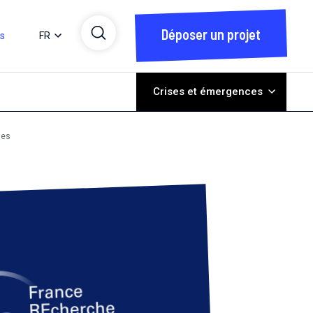
Déposer un projet
ts
FR
Crises et émergences
les