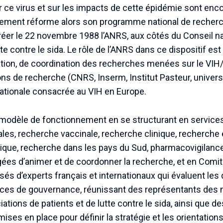
r ce virus et sur les impacts de cette épidémie sont en
ment réforme alors son programme national de recherche
réer le 22 novembre 1988 l’ANRS, aux côtés du Conseil na
te contre le sida. Le rôle de l’ANRS dans ce dispositif es
tion, de coordination des recherches menées sur le VIH/s
ons de recherche (CNRS, Inserm, Institut Pasteur, universi
ationale consacrée au VIH en Europe.
modèle de fonctionnement en se structurant en services
es, recherche vaccinale, recherche clinique, recherch
lique, recherche dans les pays du Sud, pharmacovigilance
ées d’animer et de coordonner la recherche, et en Comit
sés d’experts français et internationaux qui évaluent le
ces de gouvernance, réunissant des représentants des mi
ations de patients et de lutte contre le sida, ainsi que d
ises en place pour définir la stratégie et les orientation