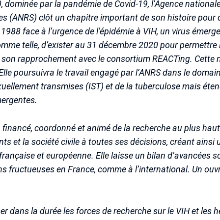
0, dominée par la pandémie de Covid-19, l’Agence nationale
ales (ANRS) clôt un chapitre important de son histoire pou
 1988 face à l’urgence de l’épidémie à VIH, un virus émer
omme telle, d’exister au 31 décembre 2020 pour permettre 
 son rapprochement avec le consortium REACTing. Cette nou
 Elle poursuivra le travail engagé par l’ANRS dans le domai
sexuellement transmises (IST) et de la tuberculose mais é
mergentes.
 financé, coordonné et animé de la recherche au plus haut 
ts et la société civile à toutes ses décisions, créant ainsi
rançaise et européenne. Elle laisse un bilan d’avancées sc
ns fructueuses en France, comme à l’international. Un ouvr
er dans la durée les forces de recherche sur le VIH et les h