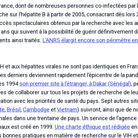
ance, dont de nombreuses personnes co-infectées par l
rche sur l’hépatite B à partir de 2005, consacrant dès lor
uccès spectaculaires obtenus par la recherche avec les an
ans qui suivent à la possibilité de guérir définitivement de
nts ainsi traités.
L’ANRS élargit encore son périmètre en 
H et aux hépatites virales ne sont pas identiques en Fran
es derniers deviennent rapidement l’épicentre de la pand
dès 1994
son premier site à l’étranger, à Dakar (Sénégal)
, 
es de collaborer sur tous les projets de recherche de le
uation avec les priorités de santé du pays. Sept autres sit
te
,
Brésil
,
Cambodge
et
Vietnam
) suivront, ainsi que de
onales dans une trentaine de pays. Un service de l’agence
onaux est créé en 1999.
Une charte éthique est rédigée
en 
es bonnes pratiques en matière de recherche sur le VIH et