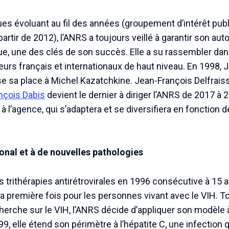
ues évoluant au fil des années (groupement d’intérêt pub
rtir de 2012), l’ANRS a toujours veillé à garantir son aut
que, une des clés de son succès. Elle a su rassembler da
s français et internationaux de haut niveau. En 1998, Je
sse sa place à Michel Kazatchkine. Jean-François Delfrai
nçois Dabis
devient le dernier à diriger l’ANRS de 2017 à
l’agence, qui s’adaptera et se diversifiera en fonction d
ional et à de nouvelles pathologies
s trithérapies antirétrovirales en 1996 consécutive à 15 
r la première fois pour les personnes vivant avec le VIH. 
herche sur le VIH, l’ANRS décide d’appliquer son modèle 
99, elle étend son périmètre à l’hépatite C, une infection 