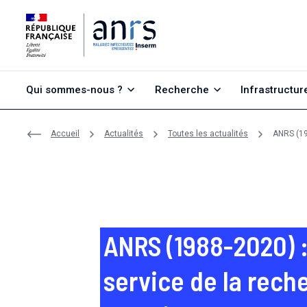
Aller au contenu
Aller à la recherche
Aller au menu
Qui sommes-nous ?
Recherche
Infrastructur
Accueil
Actualités
Toutes les actualités
ANRS (198
ANRS (1988-2020) :
service de la rech