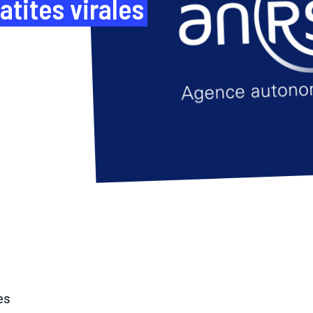
atites virales
es