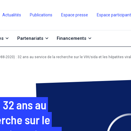
Actualités
Publications
Espace presse
Espace participan
es
Partenariats
Financements
8-2020) : 32 ans au service de la recherche sur le VIH/sida et les hépatites vira
 32 ans au
erche sur le