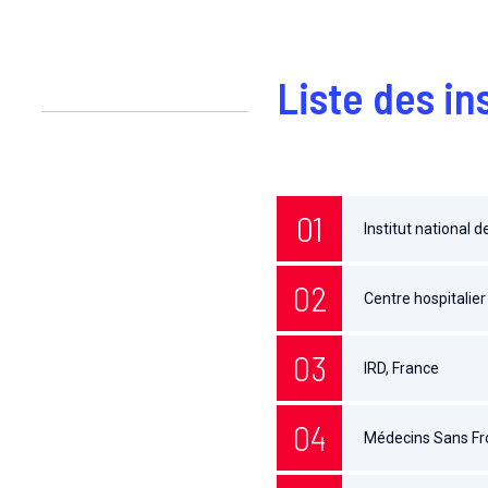
Liste des in
Institut national 
Centre hospitalier
IRD, France
Médecins Sans Fro