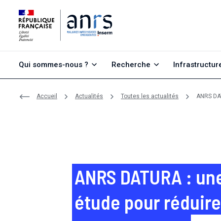
Aller au contenu
Aller à la recherche
Aller au menu
Qui sommes-nous ?
Recherche
Infrastructur
Accueil
Actualités
Toutes les actualités
ANRS DAT
ANRS DATURA : une
étude pour réduire