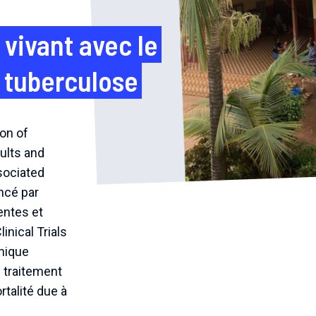
ivant avec le
e tuberculose
on of
ults and
sociated
ncé par
entes et
inical Trials
inique
n traitement
rtalité due à