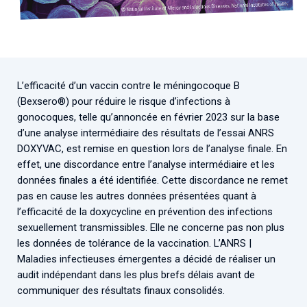
Associations de patient.e.s
Cellules Émergence
Collaboration avec les acteurs communautaires
Retrouvez toutes les cellules Émergence, actives ou
inactives.
L’efficacité d’un vaccin contre le méningocoque B
(Bexsero®) pour réduire le risque d’infections à
gonocoques, telle qu’annoncée en février 2023 sur la base
d’une analyse intermédiaire des résultats de l’essai ANRS
DOXYVAC, est remise en question lors de l’analyse finale. En
effet, une discordance entre l’analyse intermédiaire et les
données finales a été identifiée. Cette discordance ne remet
pas en cause les autres données présentées quant à
l’efficacité de la doxycycline en prévention des infections
sexuellement transmissibles. Elle ne concerne pas non plus
les données de tolérance de la vaccination. L’ANRS |
Maladies infectieuses émergentes a décidé de réaliser un
audit indépendant dans les plus brefs délais avant de
communiquer des résultats finaux consolidés.