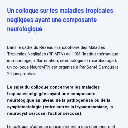
Associations de patient.e.s
Un colloque sur les maladies tropicales
Cellule Émergence mpox
Collaboration avec les acteurs communautaires
négligées ayant une composante
Ouverte depuis décembre 2023, pour suivre l'épidémie
neurologique
en RDC, elle reste active suite à des cas à Mayotte et à
La Réunion.
Cellules Émergence
Dans le cadre du Réseau Francophone des Maladies
Tropicales Négligées (RF MTN) de l’I3M (Institut thématique
Retrouvez toutes les cellules Émergence, actives ou
immunologie, inflammation, infectiologie et microbiologie),
inactives.
un colloque NeuroMTN est organisé à PariSanté Campus le
20 juin prochain.
Le sujet du colloque concernera les maladies
tropicales négligées ayant une composante
neurologique au niveau de la pathogenèse ou de la
symptomatologie (entre autres la trypanosomiase, la
neurocysticercose, l’ochoncercose).
Le colloque s’adresse principalement à des chercheurs et