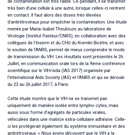
de contamination est très faible. Ce-pendant, il se transmet
très bien d’une cellule à une autre, lorsque celles-ci rentrent
en contact. Il faut alors des doses très élevées
d’antirétroviraux pour empêcher la contamination. Une étude
menée par Maria-Isabel Thoulouze au laboratoire de
Virologie (Institut Pasteur/CNRS), en collaboration avec des
collègues de l’Inserm et du CHU du Kremlin Bicêtre, et avec
le soutien de l’ANRS, permet de mieux comprendre le mode
de transmission du VIH. Les résultats sont présentés le 26
Juillet, en communication orale lors de la 9ème conférence
scientifique sur le VIH/sida (IAS 2017) organisée par
l’International Aids Society (IAS) et l’ANRS et qui se déroule
du 23 au 26 juillet 2017, à Paris.
Cette étude montre que le VIH ne se transmet pas
uniquement de manière isolée entre lympho-cytes, mais
aussi sous forme d’agrégats de particules virales,
véhiculées dans une matrice extra-cellulaire adhésive. Celle-
ci les protégerait également du système immunitaire et des
antirétroviraux.
« Nous avons découvert que le VIH a la