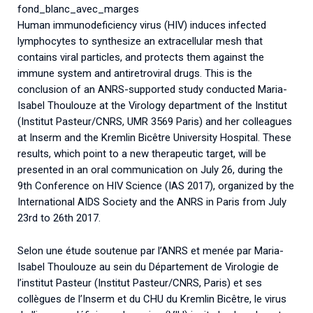
Associations de patient.e.s
fond_blanc_avec_marges
Human immunodeficiency virus (HIV) induces infected
Cellules Émergence
Collaboration avec les acteurs communautaires
lymphocytes to synthesize an extracellular mesh that
Retrouvez toutes les cellules Émergence, actives ou
contains viral particles, and protects them against the
inactives.
immune system and antiretroviral drugs. This is the
conclusion of an ANRS-supported study conducted Maria-
Isabel Thoulouze at the Virology department of the Institut
(Institut Pasteur/CNRS, UMR 3569 Paris) and her colleagues
at Inserm and the Kremlin Bicêtre University Hospital. These
results, which point to a new therapeutic target, will be
presented in an oral communication on July 26, during the
9th Conference on HIV Science (IAS 2017), organized by the
International AIDS Society and the ANRS in Paris from July
23rd to 26th 2017.
Selon une étude soutenue par l’ANRS et menée par Maria-
Isabel Thoulouze au sein du Département de Virologie de
l’institut Pasteur (Institut Pasteur/CNRS, Paris) et ses
collègues de l’Inserm et du CHU du Kremlin Bicêtre, le virus