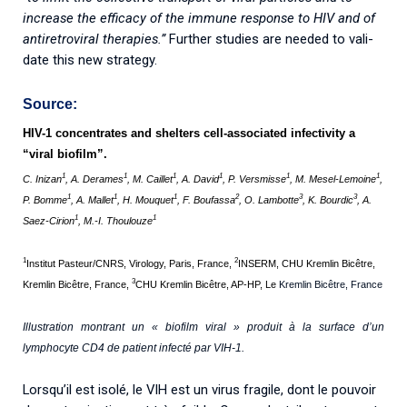
increase the efficacy of the immune response to HIV and of
antiretroviral therapies.”
Further studies are needed to vali-
date this new strategy.
Source:
HIV-1 concentrates and shelters cell-associated infectivity a
“viral biofilm”.
1
1
1
1
1
1
C. Inizan
, A. Derames
, M. Caillet
, A. David
, P. Versmisse
, M. Mesel-Lemoine
,
1
1
1
2
3
3
P. Bomme
, A. Mallet
, H.
Mouquet
, F. Boufassa
, O. Lambotte
, K. Bourdic
, A.
1
1
Saez-Cirion
, M.-I. Thoulouze
1
2
Institut Pasteur/CNRS, Virology, Paris, France,
INSERM, CHU Kremlin Bicêtre,
3
Kremlin Bicêtre, France,
CHU Kremlin Bicêtre, AP-HP, Le
Kremlin Bicêtre, France
Illustration montrant un « biofilm viral » produit à la surface d’un
lymphocyte CD4 de patient infecté par VIH-1.
Lorsqu’il est isolé, le VIH est un virus fragile, dont le pouvoir