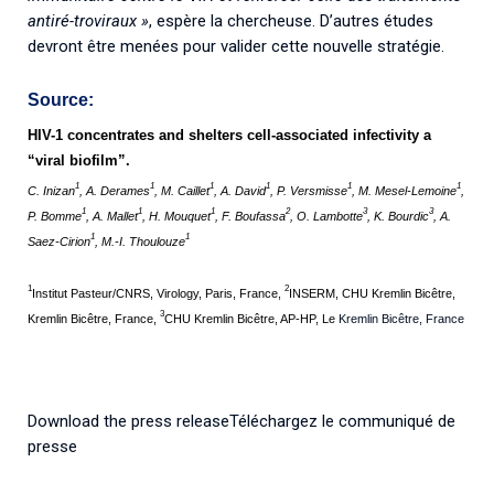
antiré-troviraux »
, espère la chercheuse. D’autres études
devront être menées pour valider cette nouvelle stratégie.
Source:
HIV-1 concentrates and shelters cell-associated infectivity a
“viral biofilm”.
1
1
1
1
1
1
C. Inizan
, A. Derames
, M. Caillet
, A. David
, P. Versmisse
, M. Mesel-Lemoine
,
1
1
1
2
3
3
P. Bomme
, A. Mallet
, H.
Mouquet
, F. Boufassa
, O. Lambotte
, K. Bourdic
, A.
1
1
Saez-Cirion
, M.-I. Thoulouze
1
2
Institut Pasteur/CNRS, Virology, Paris, France,
INSERM, CHU Kremlin Bicêtre,
3
Kremlin Bicêtre, France,
CHU Kremlin Bicêtre, AP-HP, Le
Kremlin Bicêtre, France
Download the press releaseTéléchargez le communiqué de
presse