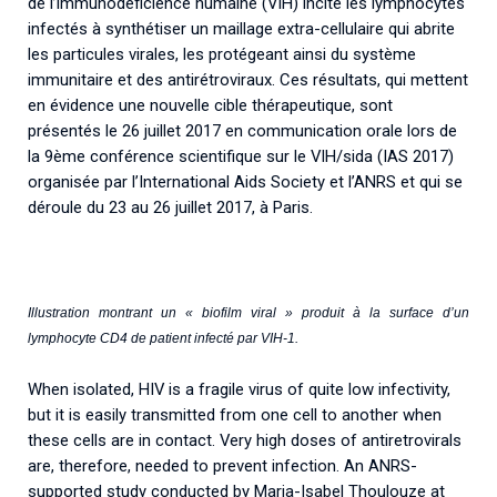
de l’immunodéficience humaine (VIH) incite les lymphocytes
infectés à synthétiser un maillage extra-cellulaire qui abrite
les particules virales, les protégeant ainsi du système
immunitaire et des antirétroviraux. Ces résultats, qui mettent
en évidence une nouvelle cible thérapeutique, sont
présentés le 26 juillet 2017 en communication orale lors de
la 9ème conférence scientifique sur le VIH/sida (IAS 2017)
organisée par l’International Aids Society et l’ANRS et qui se
déroule du 23 au 26 juillet 2017, à Paris.
Illustration montrant un « biofilm viral » produit à la surface d’un
lymphocyte CD4 de patient infecté par VIH-1.
When isolated, HIV is a fragile virus of quite low infectivity,
but it is easily transmitted from one cell to another when
these cells are in contact. Very high doses of antiretrovirals
are, therefore, needed to prevent infection. An ANRS-
supported study conducted by Maria-Isabel Thoulouze at