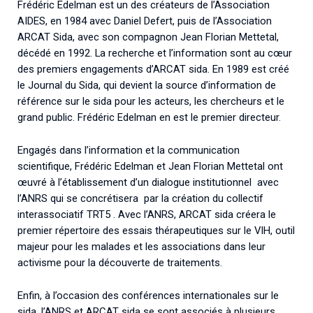
Frédéric Edelman est un des créateurs de l’Association
Associations de patient.e.s
AIDES, en 1984 avec Daniel Defert, puis de l’Association
Cellule Émergence mpox
Collaboration avec les acteurs communautaires
ARCAT Sida, avec son compagnon Jean Florian Mettetal,
Ouverte depuis décembre 2023, pour suivre l'épidémie
décédé en 1992. La recherche et l’information sont au cœur
en RDC, elle reste active suite à des cas à Mayotte et à
des premiers engagements d’ARCAT sida. En 1989 est créé
La Réunion.
le Journal du Sida, qui devient la source d’information de
référence sur le sida pour les acteurs, les chercheurs et le
Cellules Émergence
grand public. Frédéric Edelman en est le premier directeur.
Retrouvez toutes les cellules Émergence, actives ou
Engagés dans l’information et la communication
inactives.
scientifique, Frédéric Edelman et Jean Florian Mettetal ont
œuvré à l’établissement d’un dialogue institutionnel avec
l’ANRS qui se concrétisera par la création du collectif
interassociatif TRT5 . Avec l’ANRS, ARCAT sida créera le
premier répertoire des essais thérapeutiques sur le VIH, outil
majeur pour les malades et les associations dans leur
activisme pour la découverte de traitements.
Enfin, à l’occasion des conférences internationales sur le
sida, l’ANRS et ARCAT sida se sont associés à plusieurs