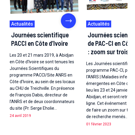
Actualités
Actualités
Journées scientifique
Journées scientif
PACCI en Côte d’Ivoire
de PAC-CI en Côte 
: zoom sur trois p
Les 20 et 21 mars 2019, à Abidjan
en Côte d’Ivoire se sont tenues les
Les Journées scientifique
Journées Scientifiques du
programme PAC-CI, parte
programme PACCI/Site ANRS en
l’ANRS | Maladies infecti
Côte d’Ivoire, au sein de ses locaux
émergentes en Côte d’Ivoi
au CHU de Treichville. En présence
lieu les 23 et 24 janvier 2
de François Dabis, directeur de
Abidjan, et seront retran
l’ANRS et de deux coordonnateurs
ligne. Cet événement est 
du site (Pr. Serge Eholie…
de faire un zoom sur trois
24 avril 2019
de recherche menés…
01 février 2023