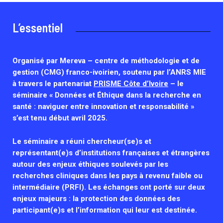
Associations de patient.e.s
Cellules Émergence
Collaboration avec les acteurs communautaires
L’essentiel
Retrouvez toutes les cellules Émergence, actives ou
inactives.
Organisé par Mereva – centre de méthodologie et de
gestion (CMG) franco-ivoirien, soutenu par l’ANRS MIE
à travers le partenariat
PRISME Côte d’Ivoire
– le
séminaire « Données et Éthique dans la recherche en
santé : naviguer entre innovation et responsabilité »
s’est tenu début avril 2025.
Le séminaire a réuni chercheur(se)s et
représentant(e)s d’institutions françaises et étrangères
autour des enjeux éthiques soulevés par les
recherches cliniques dans les pays à revenu faible ou
intermédiaire (PRFI). Les échanges ont porté sur deux
enjeux majeurs : l
a protection des données des
participant(e)s et l
’information qui leur est destinée.