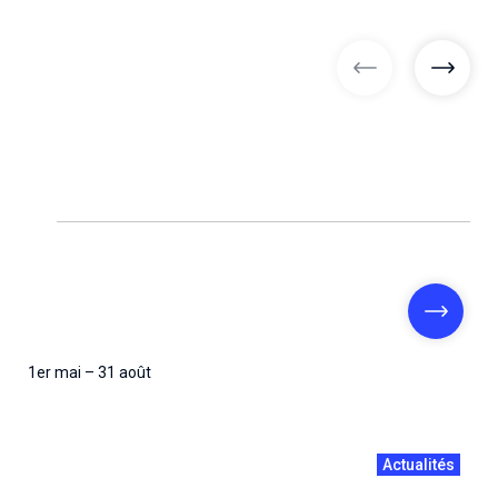
articles précé
articl
1er mai – 31 août
Actualités