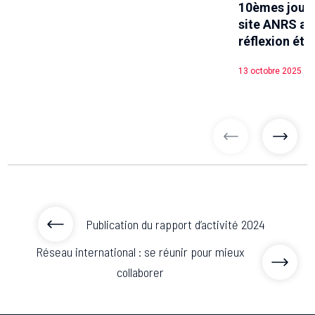
10èmes journ
site ANRS au 
réflexion éth
13 octobre 2025
articles précé
articl
Publication du rapport d’activité 2024
Réseau international : se réunir pour mieux
collaborer