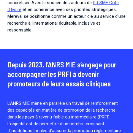
concrétiser. Avec le soutien des acteurs de
PRISME Côte
d’Ivoire
et en cohérence avec ses priorités stratégiques,
Mereva, se positionne comme un acteur clé au service d’une
recherche à l’international équitable, inclusive et
responsable.
Depuis 2023, l’ANRS MIE s’engage pour
accompagner les PRFI à devenir
promoteurs de leurs essais cliniques
L’ANRS MIE mène en parallèle un travail de renforcement
des capacités en matière de promotion de la recherche
dans les pays à revenu faible ou intermédiaire (PRFI).
L’objectif est de permettre à un nombre croissant
d’institutions locales d’assurer la promotion réglementaire