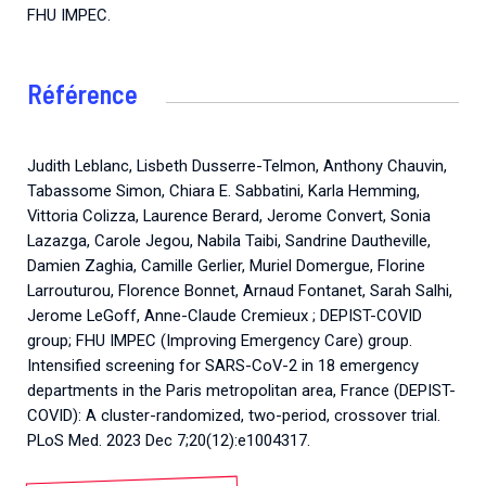
FHU IMPEC.
Référence
Judith Leblanc, Lisbeth Dusserre-Telmon, Anthony Chauvin,
Tabassome Simon, Chiara E. Sabbatini, Karla Hemming,
Vittoria Colizza, Laurence Berard, Jerome Convert, Sonia
Lazazga, Carole Jegou, Nabila Taibi, Sandrine Dautheville,
Damien Zaghia, Camille Gerlier, Muriel Domergue, Florine
Larrouturou, Florence Bonnet, Arnaud Fontanet, Sarah Salhi,
Jerome LeGoff, Anne-Claude Cremieux ; DEPIST-COVID
group; FHU IMPEC (Improving Emergency Care) group.
Intensified screening for SARS-CoV-2 in 18 emergency
departments in the Paris metropolitan area, France (DEPIST-
COVID): A cluster-randomized, two-period, crossover trial.
PLoS Med. 2023 Dec 7;20(12):e1004317.