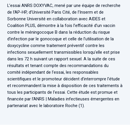
Associations de patient.e.s
L’essai ANRS DOXYVAC, mené par une équipe de recherche
Cellule Émergence mpox
de l’AP-HP, d’Université Paris Cité, de l’Inserm et de
Collaboration avec les acteurs communautaires
Sorbonne Université en collaboration avec AIDES et
Ouverte depuis décembre 2023, pour suivre l'épidémie
Coalition PLUS, démontre à la fois l’efficacité d’un vaccin
en RDC, elle reste active suite à des cas à Mayotte et à
contre le méningocoque B dans la réduction du risque
La Réunion.
d’infection par le gonocoque et celle de l’utilisation de la
doxycycline comme traitement préventif contre les
Cellules Émergence
infections sexuellement transmissibles lorsqu’elle est prise
Retrouvez toutes les cellules Émergence, actives ou
dans les 72 h suivant un rapport sexuel. A la suite de ces
inactives.
résultats et tenant compte des recommandations du
comité indépendant de l’essai, les responsables
scientifiques et le promoteur décident d’interrompre l’étude
et recommandent la mise à disposition de ces traitements à
tous les participants de l’essai. Cette étude est promue et
financée par l’ANRS | Maladies infectieuses émergentes en
partenariat avec le laboratoire Roche (1).