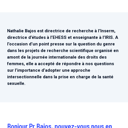
Associations de patient.e.s
Cellules Émergence
Collaboration avec les acteurs communautaires
Retrouvez toutes les cellules Émergence, actives ou
inactives.
Nathalie Bajos est directrice de recherche à l’Inserm,
directrice d’études à l’EHESS et enseignante à l’IRIS. A
l’occasion d’un point presse sur la question du genre
dans les projets de recherche scientifique organisé en
amont de la journée internationale des droits des
femmes, elle a accepté de répondre à nos questions
sur l’importance d’adopter une approche
intersectionnelle dans la prise en charge de la santé
sexuelle.
Bonjour Pr Bajos, pouvez-vous nous en