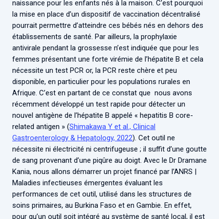
naissance pour les enfants nés à la maison. C’est pourquoi
la mise en place d’un dispositif de vaccination décentralisé
pourrait permettre d’atteindre ces bébés nés en dehors des
établissements de santé. Par ailleurs, la prophylaxie
antivirale pendant la grossesse n’est indiquée que pour les
femmes présentant une forte virémie de l’hépatite B et cela
nécessite un test PCR or, la PCR reste chère et peu
disponible, en particulier pour les populations rurales en
Afrique. C’est en partant de ce constat que nous avons
récemment développé un test rapide pour détecter un
nouvel antigène de l’hépatite B appelé « hepatitis B core-
related antigen » (
Shimakawa Y et al., Clinical
Gastroenterology & Hepatology, 2022
). Cet outil ne
nécessite ni électricité ni centrifugeuse ; il suffit d’une goutte
de sang provenant d’une piqûre au doigt. Avec le Dr Dramane
Kania, nous allons démarrer un projet financé par l’ANRS |
Maladies infectieuses émergentes évaluant les
performances de cet outil, utilisé dans les structures de
soins primaires, au Burkina Faso et en Gambie. En effet,
pour qu’un outil soit intégré au système de santé local, il est