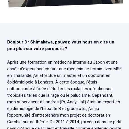
Associations de patient.e.s
Cellules Émergence
Collaboration avec les acteurs communautaires
Retrouvez toutes les cellules Émergence, actives ou
inactives.
Bonjour Dr Shimakawa, pouvez-vous nous en dire un
peu plus sur votre parcours ?
Après une formation en médecine interne au Japon et une
année d’expérience en tant que médecin de terrain avec MSF
en Thaïlande, j’ai effectué un master et un doctorat en
épidémiologie à Londres. À cette époque, j’étais
enthousiaste à l’idée d’étudier les maladies infectieuses
tropicales telles que la rage ou le paludisme. Cependant,
mon superviseur à Londres (Pr. Andy Hall) était un expert en
épidémiologie de l’hépatite B et grâce à lui, j’ai eu
l’opportunité d’entreprendre mon projet de doctorat en
Gambie sur ce thème. De 2011 à 2014, j’ai vécu dans ce petit
pays d’Afrique de l’Ouest et travaillé comme épidémiologiste