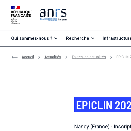
Aller au contenu
Aller à la recherche
Aller au menu
Qui sommes-nous ?
Recherche
Infrastructur
Accueil
Actualités
Toutes les actualités
EPICLIN 
EPICLIN 20
Nancy (France) - Inscri