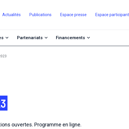
Actualités
Publications
Espace presse
Espace participan
es
Partenariats
Financements
2023
23
ptions ouvertes. Programme en ligne.