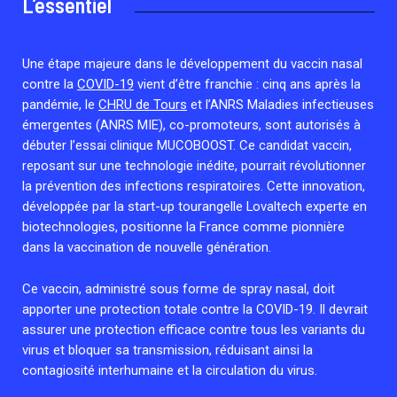
L’essentiel
Associations de patient.e.s
Cellules Émergence
Collaboration avec les acteurs communautaires
Une étape majeure dans le développement du vaccin nasal
Retrouvez toutes les cellules Émergence, actives ou
inactives.
contre la
COVID-19
vient d’être franchie : cinq ans après la
pandémie, le
CHRU de Tours
et l’ANRS Maladies infectieuses
émergentes (ANRS MIE), co-promoteurs, sont autorisés à
débuter l’essai clinique MUCOBOOST. Ce candidat vaccin,
reposant sur une technologie inédite, pourrait révolutionner
la prévention des infections respiratoires. Cette innovation,
développée par la start-up tourangelle Lovaltech experte en
biotechnologies, positionne la France comme pionnière
dans la vaccination de nouvelle génération.
Ce vaccin, administré sous forme de spray nasal, doit
apporter une protection totale contre la COVID-19. Il devrait
assurer une protection efficace contre tous les variants du
virus et bloquer sa transmission, réduisant ainsi la
contagiosité interhumaine et la circulation du virus.