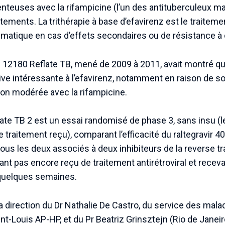
teuses avec la rifampicine (l’un des antituberculeux maje
tements. La trithérapie à base d’efavirenz est le traitem
lématique en cas d’effets secondaires ou de résistance à
12180 Reflate TB, mené de 2009 à 2011, avait montré que 
ive intéressante à l’efavirenz, notamment en raison de so
tion modérée avec la rifampicine.
te TB 2 est un essai randomisé de phase 3, sans insu (le
traitement reçu), comparant l’efficacité du raltegravir 40
, tous les deux associés à deux inhibiteurs de la reverse 
ant pas encore reçu de traitement antirétroviral et recev
 quelques semaines.
a direction du Dr Nathalie De Castro, du service des mala
aint-Louis AP-HP, et du Pr Beatriz Grinsztejn (Rio de Janei