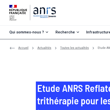
Aller au contenu
Aller à la recherche
Aller au menu
Qui sommes-nous ?
Recherche
Infrastructur
Accueil
Actualités
Toutes les actualités
Etude ANR
Etude ANRS Reflate
trithérapie pour le