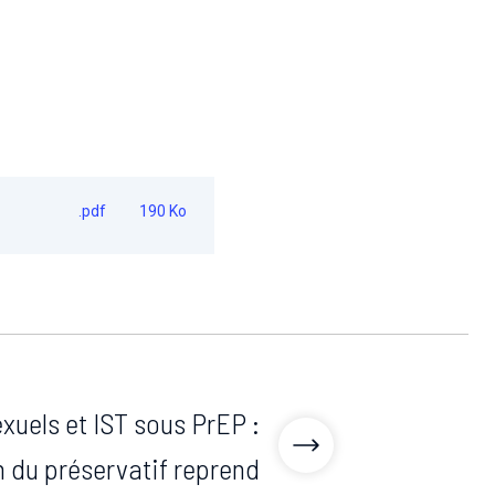
.pdf
190 Ko
uels et IST sous PrEP :
on du préservatif reprend