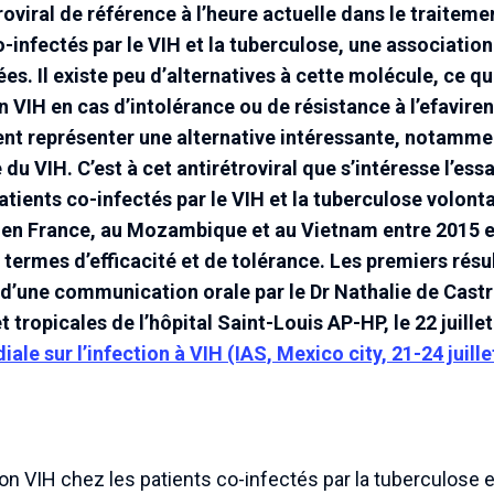
troviral de référence à l’heure actuelle dans le traitemen
o-infectés par le VIH et la tuberculose, une associatio
es. Il existe peu d’alternatives à cette molécule, ce q
n VIH en cas d’intolérance ou de résistance à l’efaviren
ent représenter une alternative intéressante, notammen
e du VIH. C’est à cet antirétroviral que s’intéresse l’es
tients co-infectés par le VIH et la tuberculose volonta
re, en France, au Mozambique et au Vietnam entre 2015
 termes d’efficacité et de tolérance. Les premiers rés
t d’une communication orale par le Dr Nathalie de Castr
 tropicales de l’hôpital Saint-Louis AP-HP, le 22 juille
le sur l’infection à VIH (IAS, Mexico city, 21-24 juill
tion VIH chez les patients co-infectés par la tuberculose