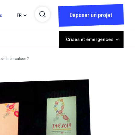
Déposer un projet
ts
FR
Crises et émergences
s de tuberculose ?