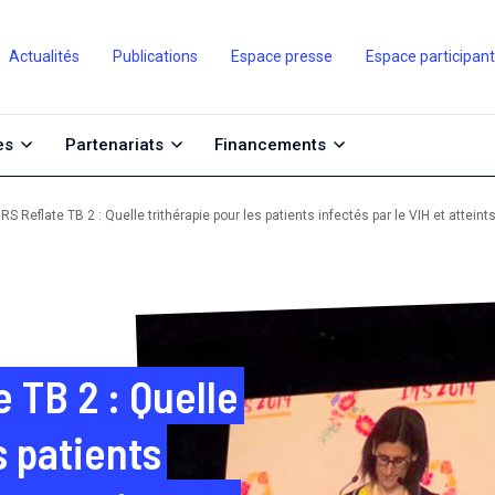
Actualités
Publications
Espace presse
Espace participan
es
Partenariats
Financements
S Reflate TB 2 : Quelle trithérapie pour les patients infectés par le VIH et atteint
 TB 2 : Quelle
s patients