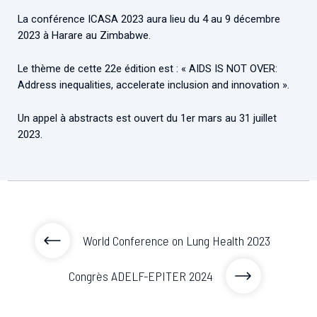
Associations de patient.e.s
La conférence ICASA 2023 aura lieu du 4 au 9 décembre
Cellules Émergence
Collaboration avec les acteurs communautaires
2023 à Harare au Zimbabwe.
Retrouvez toutes les cellules Émergence, actives ou
inactives.
Le thème de cette 22e édition est : « AIDS IS NOT OVER:
Address inequalities, accelerate inclusion and innovation ».
Un appel à abstracts est ouvert du 1er mars au 31 juillet
2023.
World Conference on Lung Health 2023
Congrès ADELF-EPITER 2024