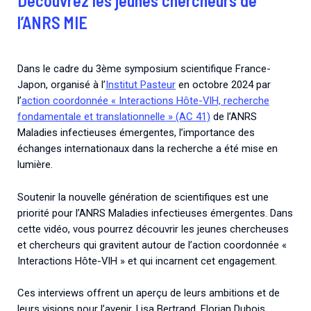
Découvrez les jeunes chercheurs de
Associations de patient.e.s
l’ANRS MIE
Cellules Émergence
Collaboration avec les acteurs communautaires
Retrouvez toutes les cellules Émergence, actives ou
inactives.
Dans le cadre du 3ème symposium scientifique France-
Japon, organisé à l’
Institut Pasteur
en octobre 2024 par
l’
action coordonnée « Interactions Hôte-VIH, recherche
fondamentale et translationnelle » (AC 41)
de l’ANRS
Maladies infectieuses émergentes, l’importance des
échanges internationaux dans la recherche a été mise en
lumière.
Soutenir la nouvelle génération de scientifiques est une
priorité pour l’ANRS Maladies infectieuses émergentes. Dans
cette vidéo, vous pourrez découvrir les jeunes chercheuses
et chercheurs qui gravitent autour de l’action coordonnée «
Interactions Hôte-VIH » et qui incarnent cet engagement.
Ces interviews offrent un aperçu de leurs ambitions et de
leurs visions pour l’avenir. Lisa Bertrand, Florian Dubois,