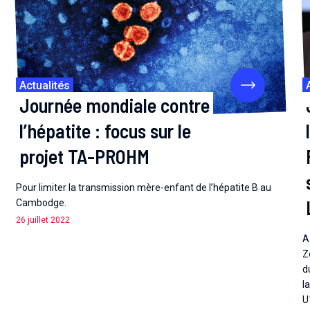
Actualités
Journée mondiale contre
l’hépatite : focus sur le
projet TA-PROHM
Pour limiter la transmission mère-enfant de l’hépatite B au
Cambodge.
26 juillet 2022
A
Z
d
l
U