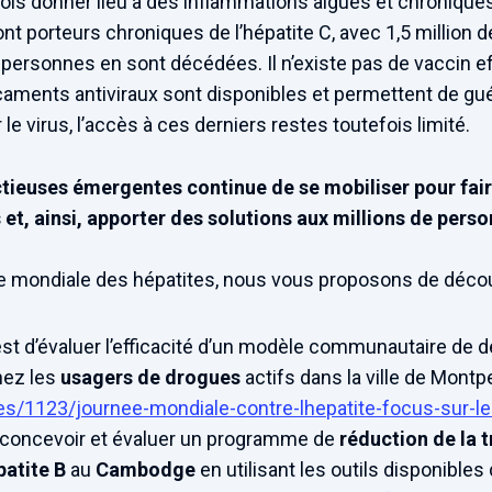
efois donner lieu à des inflammations aiguës et chronique
ont porteurs chroniques de l’hépatite C, avec 1,5 million 
 personnes en sont décédées. Il n’existe pas de vaccin ef
aments antiviraux sont disponibles et permettent de gué
e virus, l’accès à ces derniers restes toutefois limité.
ctieuses émergentes continue de se mobiliser pour fai
s et, ainsi, apporter des solutions aux millions de pers
ée mondiale des hépatites, nous vous proposons de découv
f est d’évaluer l’efficacité d’un modèle communautaire d
ez les
usagers de drogues
actifs dans la ville de Montpe
ites/1123/journee-mondiale-contre-lhepatite-focus-sur-le
 à concevoir et évaluer un programme de
réduction de la 
patite B
au
Cambodge
en utilisant les outils disponibles 