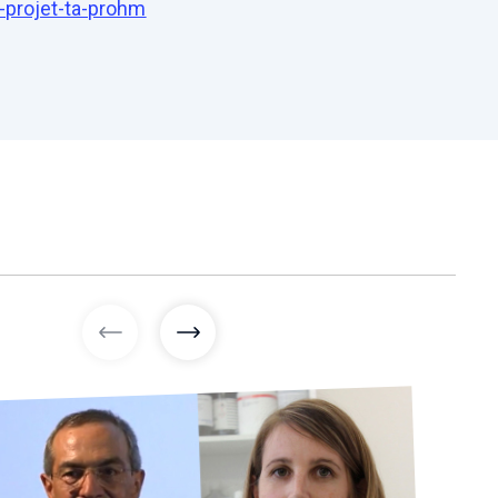
e-projet-ta-prohm
articles précédents
articles suivants