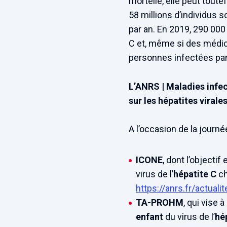
mortelle, elle peut tout
58 millions d’individus s
par an. En 2019, 290 000
C et, même si des médic
personnes infectées par l
L’ANRS | Maladies infe
sur les hépatites virale
A l’occasion de la journ
ICONE
, dont l’objecti
virus de l’
hépatite C
ch
https://anrs.fr/actual
TA-PROHM
, qui vise
enfant
du virus de l’
hé