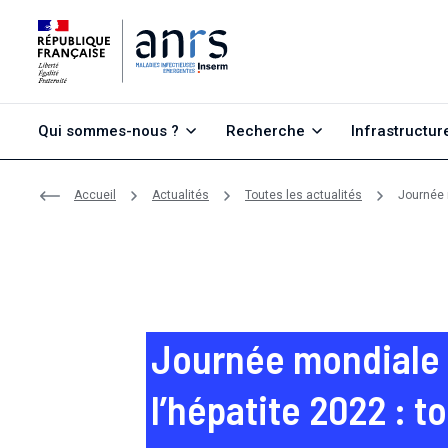
Aller au contenu
Aller à la recherche
Aller au menu
Qui sommes-nous ?
Recherche
Infrastructur
Accueil
Actualités
Toutes les actualités
Journée 
Journée mondiale
l’hépatite 2022 : t