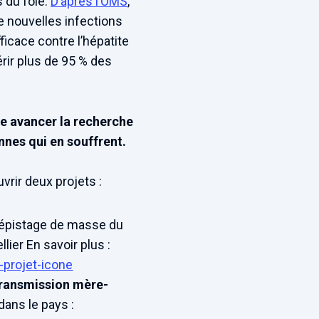
s du foie.
D’après l’OMS
,
de nouvelles infections
ficace contre l’hépatite
rir plus de 95 % des
re avancer la recherche
onnes qui en souffrent.
rir deux projets :
e dépistage de masse du
llier En savoir plus :
-projet-icone
transmission mère-
dans le pays :