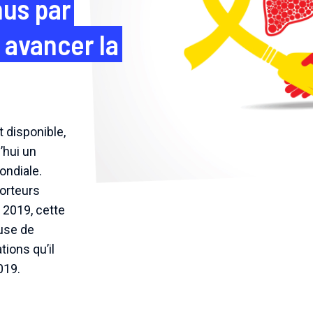
nus par
 avancer la
t disponible,
’hui un
ondiale.
porteurs
 2019, cette
use de
tions qu’il
019.