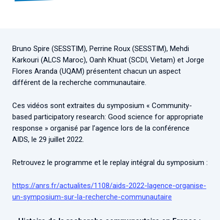
Associations de patient.e.s
Cellule Émergence mpox
Collaboration avec les acteurs communautaires
Ouverte depuis décembre 2023, pour suivre l'épidémie
en RDC, elle reste active suite à des cas à Mayotte et à
Bruno Spire (SESSTIM), Perrine Roux (SESSTIM), Mehdi
La Réunion.
Karkouri (ALCS Maroc), Oanh Khuat (SCDI, Vietam) et Jorge
Flores Aranda (UQAM) présentent chacun un aspect
Cellules Émergence
différent de la recherche communautaire.
Retrouvez toutes les cellules Émergence, actives ou
Ces vidéos sont extraites du symposium « Community-
inactives.
based participatory research: Good science for appropriate
response » organisé par l’agence lors de la conférence
AIDS, le 29 juillet 2022.
Retrouvez le programme et le replay intégral du symposium :
https://anrs.fr/actualites/1108/aids-2022-lagence-organise-
un-symposium-sur-la-recherche-communautaire