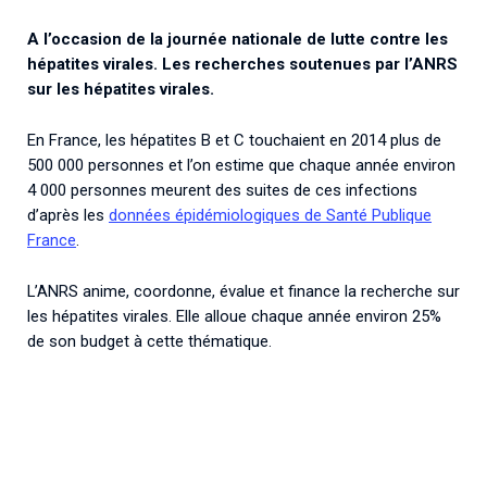
Associations de patient.e.s
A l’occasion de la journée nationale de lutte contre les
Cellules Émergence
Collaboration avec les acteurs communautaires
hépatites virales. Les recherches soutenues par l’ANRS
Retrouvez toutes les cellules Émergence, actives ou
sur les hépatites virales.
inactives.
En France, les hépatites B et C touchaient en 2014 plus de
500 000 personnes et l’on estime que chaque année environ
4 000 personnes meurent des suites de ces infections
d’après les
données épidémiologiques de Santé Publique
France
.
L’ANRS anime, coordonne, évalue et finance la recherche sur
les hépatites virales. Elle alloue chaque année environ 25%
de son budget à cette thématique.