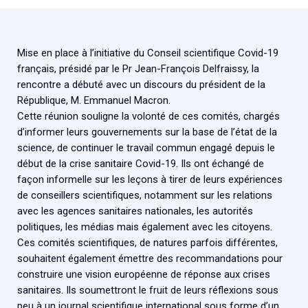
Associations de patient.e.s
Cellules Émergence
Collaboration avec les acteurs communautaires
Retrouvez toutes les cellules Émergence, actives ou
Mise en place à l’initiative du Conseil scientifique Covid-19
inactives.
français, présidé par le Pr Jean-François Delfraissy, la
rencontre a débuté avec un discours du président de la
République, M. Emmanuel Macron.
Cette réunion souligne la volonté de ces comités, chargés
d’informer leurs gouvernements sur la base de l’état de la
science, de continuer le travail commun engagé depuis le
début de la crise sanitaire Covid-19. Ils ont échangé de
façon informelle sur les leçons à tirer de leurs expériences
de conseillers scientifiques, notamment sur les relations
avec les agences sanitaires nationales, les autorités
politiques, les médias mais également avec les citoyens.
Ces comités scientifiques, de natures parfois différentes,
souhaitent également émettre des recommandations pour
construire une vision européenne de réponse aux crises
sanitaires. Ils soumettront le fruit de leurs réflexions sous
peu à un journal scientifique international sous forme d’un