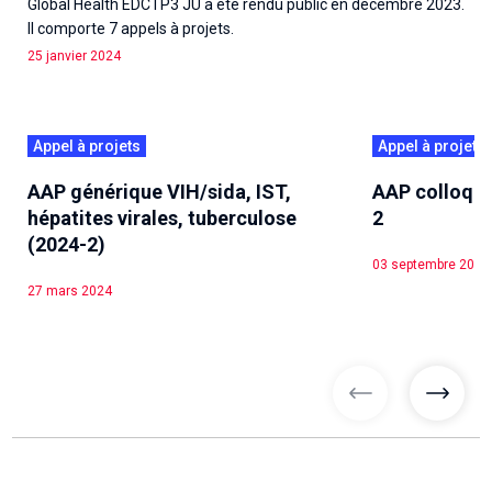
Global Health EDCTP3 JU a été rendu public en décembre 2023.
Il comporte 7 appels à projets.
25 janvier 2024
Appel à projets
Appel à projets
AAP générique VIH/sida, IST,
AAP colloque
hépatites virales, tuberculose
2
(2024-2)
03 septembre 2024
27 mars 2024
articles précé
articl