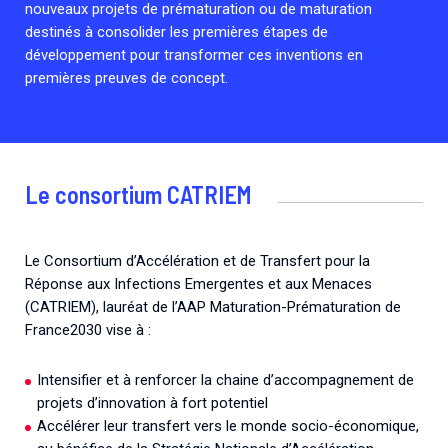
nouveaux projets de prématuration ou de maturation
Associations de patient.e.s
destinés à consolider les premières étapes de
Cellule Émergence mpox
Collaboration avec les acteurs communautaires
développement pour transformer ces inventions en
Ouverte depuis décembre 2023, pour suivre l'épidémie
premières preuves de concept.
en RDC, elle reste active suite à des cas à Mayotte et à
La Réunion.
Cellules Émergence
Le consortium CATRIEM
Retrouvez toutes les cellules Émergence, actives ou
inactives.
Le Consortium d’Accélération et de Transfert pour la
Réponse aux Infections Emergentes et aux Menaces
(CATRIEM), lauréat de l’AAP Maturation-Prématuration de
France2030 vise à :
Intensifier et à renforcer la chaine d’accompagnement de
projets d’innovation à fort potentiel
Accélérer leur transfert vers le monde socio-économique,