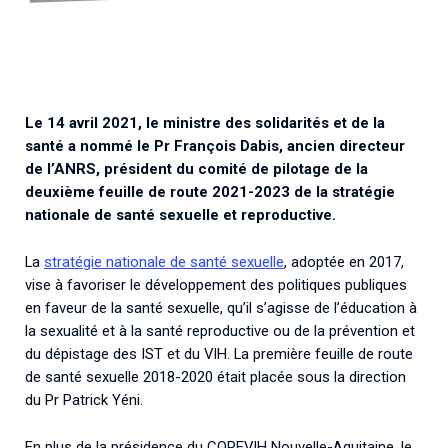
Associations de patient.e.s
Cellules Émergence
Collaboration avec les acteurs communautaires
Retrouvez toutes les cellules Émergence, actives ou
inactives.
Le 14 avril 2021, le ministre des solidarités et de la
santé a nommé le Pr François Dabis, ancien directeur
de l’ANRS, président du comité de pilotage de la
deuxième feuille de route 2021-2023 de la stratégie
nationale de santé sexuelle et reproductive.
La
stratégie nationale de santé sexuelle
, adoptée en 2017,
vise à favoriser le développement des politiques publiques
en faveur de la santé sexuelle, qu’il s’agisse de l’éducation à
la sexualité et à la santé reproductive ou de la prévention et
du dépistage des IST et du VIH. La première feuille de route
de santé sexuelle 2018-2020 était placée sous la direction
du Pr Patrick Yéni.
En plus de la présidence du COREVIH Nouvelle-Aquitaine, le