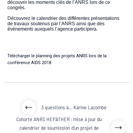
découvrir les moments clés de l’ANRS lors de ce
Associations de patient.e.s
congrès.
Cellules Émergence
Collaboration avec les acteurs communautaires
Découvrez le calendrier des différentes présentations
Retrouvez toutes les cellules Émergence, actives ou
de travaux soutenus par l’ANRS ainsi que des
inactives.
événements auxquels l’agence participera.
Télécharger le planning des projets ANRS lors de la
conférence AIDS 2018
3 questions à… Karine Lacombe
Cohorte ANRS HEPATHER : mise à jour du
calendrier de soumission d’un projet de