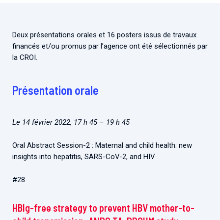
Associations de patient.e.s
Cellules Émergence
Collaboration avec les acteurs communautaires
Deux présentations orales et 16 posters issus de travaux
Retrouvez toutes les cellules Émergence, actives ou
financés et/ou promus par l’agence ont été sélectionnés par
inactives.
la CROI.
Présentation orale
Le 14 février 2022, 17 h 45 – 19 h 45
Oral Abstract Session-2 : Maternal and child health: new
insights into hepatitis, SARS-CoV-2, and HIV
#28
HBIg-free strategy to prevent HBV mother-to-