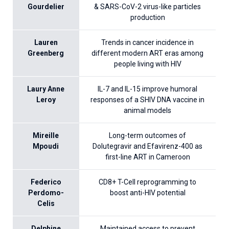
Gourdelier
& SARS-CoV-2 virus-like particles
production
Lauren
Trends in cancer incidence in
Greenberg
different modern ART eras among
people living with HIV
Laury Anne
IL-7 and IL-15 improve humoral
Leroy
responses of a SHIV DNA vaccine in
animal models
Mireille
Long-term outcomes of
Mpoudi
Dolutegravir and Efavirenz-400 as
first-line ART in Cameroon
Federico
CD8+ T-Cell reprogramming to
Perdomo-
boost anti-HIV potential
Celis
Delphine
Maintained access to prevent