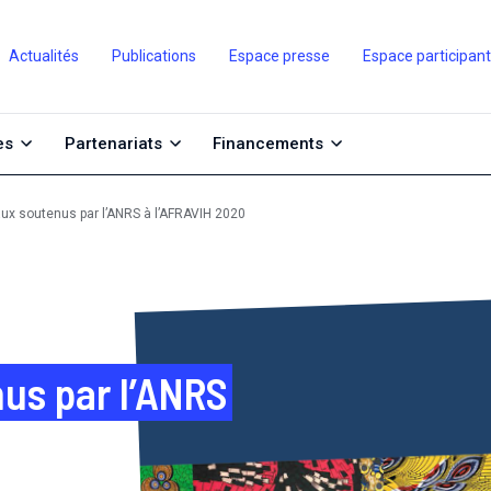
Actualités
Publications
Espace presse
Espace participan
es
Partenariats
Financements
aux soutenus par l’ANRS à l’AFRAVIH 2020
us par l’ANRS