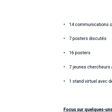
• 14 communications o
• 7 posters discutés
• 16 posters
• 7 jeunes chercheurs 
• 1 stand virtuel avec 
Focus sur quelques-uns