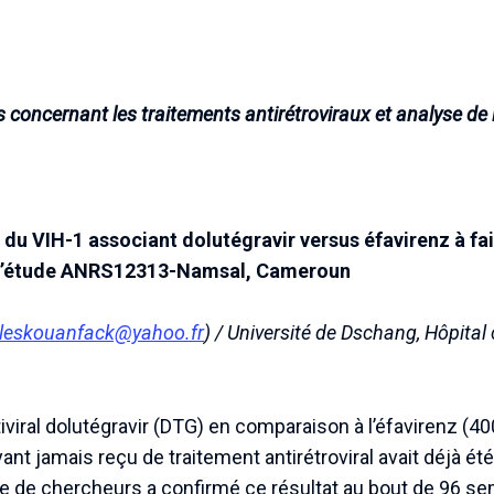
concernant les traitements antirétroviraux et analyse de 
 du VIH-1 associant dolutégravir versus éfavirenz à fai
de l’étude ANRS12313-Namsal, Cameroun
leskouanfack@yahoo.fr
) / Université de Dschang, Hôpital
ntiviral dolutégravir (DTG) en comparaison à l’éfavirenz (
yant jamais reçu de traitement antirétroviral avait déjà ét
e de chercheurs a confirmé ce résultat au bout de 96 se