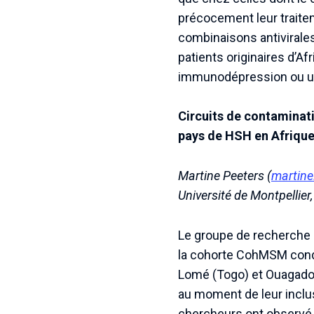
précocement leur traitem
combinaisons antivirales
patients originaires d’A
immunodépression ou un
Circuits de contaminati
pays de HSH en Afriqu
Martine Peeters (
martine
Université de Montpellie
Le groupe de recherche
la cohorte CohMSM condui
Lomé (Togo) et Ouagadou
au moment de leur inclus
chercheurs ont observé q