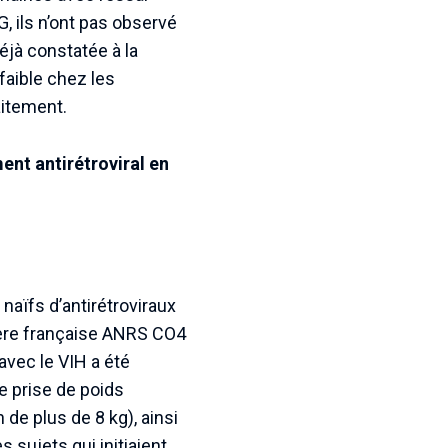
 ils n’ont pas observé
éjà constatée à la
aible chez les
aitement.
ent antirétroviral en
naïfs d’antirétroviraux
alière française ANRS CO4
avec le VIH a été
e prise de poids
 de plus de 8 kg), ainsi
 sujets qui initiaient