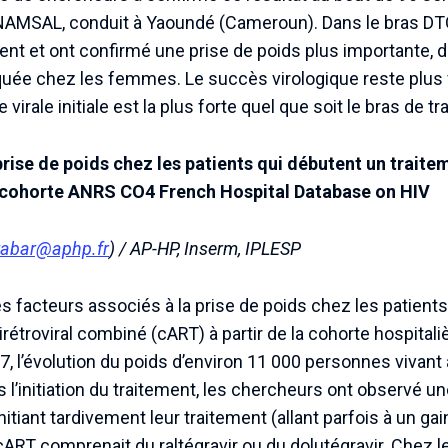
AMSAL, conduit à Yaoundé (Cameroun). Dans le bras DTG,
ent et ont confirmé une prise de poids plus importante, d
uée chez les femmes. Le succès virologique reste plus f
virale initiale est la plus forte quel que soit le bras de tr
prise de poids chez les patients qui débutent un traitem
a cohorte ANRS CO4 French Hospital Database on HIV
rabar@aphp.fr
) / AP-HP, Inserm, IPLESP
s facteurs associés à la prise de poids chez les patients 
tirétroviral combiné (cART) à partir de la cohorte hospit
, l’évolution du poids d’environ 11 000 personnes vivant 
 l’initiation du traitement, les chercheurs ont observé un
itiant tardivement leur traitement (allant parfois à un gain
ART comprenait du raltégravir ou du dolutégravir. Chez les