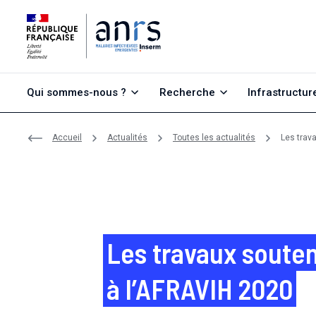
Aller au contenu
Aller à la recherche
Aller au menu
Qui sommes-nous ?
Recherche
Infrastructur
Accueil
Actualités
Toutes les actualités
Les trav
Les travaux souten
à l’AFRAVIH 2020