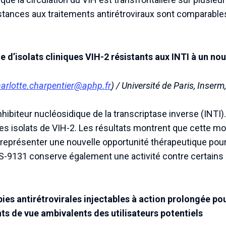
istances aux traitements antirétroviraux sont comparabl
e d’isolats cliniques VIH-2 résistants aux INTI à un no
arlotte.charpentier@aphp.fr
) / Université de Paris, Inser
hibiteur nucléosidique de la transcriptase inverse (INTI)
es isolats de VIH-2. Les résultats montrent que cette m
représenter une nouvelle opportunité thérapeutique pour
GS-9131 conserve également une activité contre certains i
ies antirétrovirales injectables à action prolongée pou
nts de vue ambivalents des utilisateurs potentiels