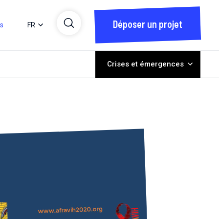
Déposer un projet
ts
FR
Crises et émergences