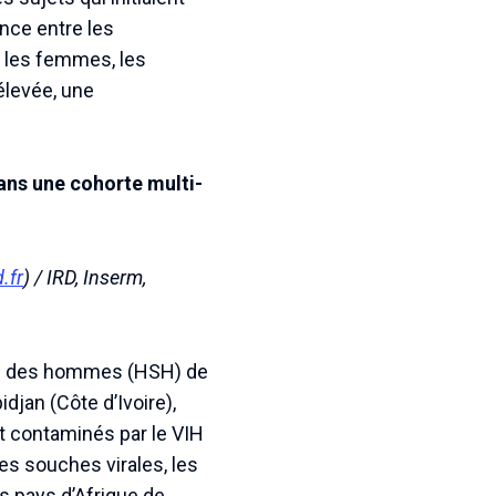
nce entre les
z les femmes, les
élevée, une
ans une cohorte multi-
.fr
) / IRD, Inserm,
ec des hommes (HSH) de
jan (Côte d’Ivoire),
t contaminés par le VIH
es souches virales, les
rs pays d’Afrique de