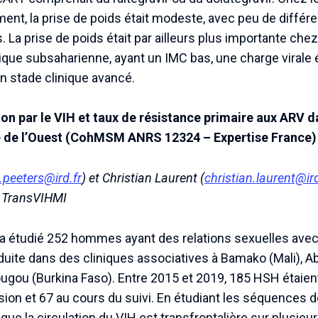
ent, la prise de poids était modeste, avec peu de différe
. La prise de poids était par ailleurs plus importante che
frique subsaharienne, ayant un IMC bas, une charge virale 
 stade clinique avancé.
on par le VIH et taux de résistance primaire aux ARV d
e de l’Ouest (CohMSM ANRS 12324 – Expertise France)
.peeters@ird.fr
) et Christian Laurent (
christian.laurent@ird
r, TransVIHMI
 a étudié 252 hommes ayant des relations sexuelles av
te dans des cliniques associatives à Bamako (Mali), Abid
gou (Burkina Faso). Entre 2015 et 2019, 185 HSH étaien
ion et 67 au cours du suivi. En étudiant les séquences d
ue la circulation du VIH est transfrontalière sur plusieu