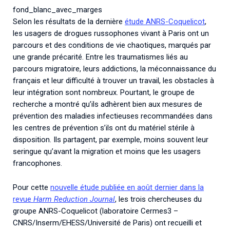
Associations de patient.e.s
fond_blanc_avec_marges
Cellules Émergence
Selon les résultats de la dernière
étude ANRS-Coquelicot
,
Collaboration avec les acteurs communautaires
les usagers de drogues russophones vivant à Paris ont un
Retrouvez toutes les cellules Émergence, actives ou
parcours et des conditions de vie chaotiques, marqués par
inactives.
une grande précarité. Entre les traumatismes liés au
parcours migratoire, leurs addictions, la méconnaissance du
français et leur difficulté à trouver un travail, les obstacles à
leur intégration sont nombreux. Pourtant, le groupe de
recherche a montré qu’ils adhèrent bien aux mesures de
prévention des maladies infectieuses recommandées dans
les centres de prévention s’ils ont du matériel stérile à
disposition. Ils partagent, par exemple, moins souvent leur
seringue qu’avant la migration et moins que les usagers
francophones.
Pour cette
nouvelle étude publiée en août dernier dans la
revue
Harm Reduction Journal
, les trois chercheuses du
groupe ANRS-Coquelicot (laboratoire Cermes3 –
CNRS/Inserm/EHESS/Université de Paris) ont recueilli et