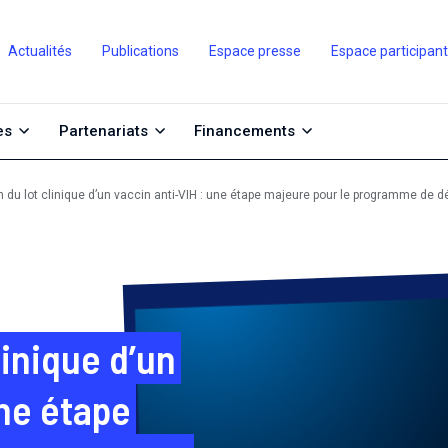
Actualités
Publications
Espace presse
Espace participan
es
Partenariats
Financements
on du lot clinique d’un vaccin anti-VIH : une étape majeure pour le programme de
linique d’un
une étape