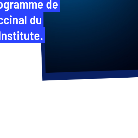
rogramme de
cinal du
nstitute.