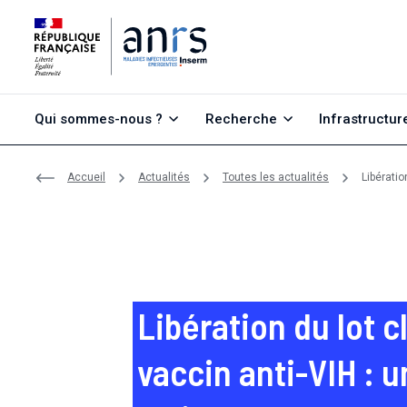
Aller au contenu
Aller à la recherche
Aller au menu
Qui sommes-nous ?
Recherche
Infrastructur
Accueil
Actualités
Toutes les actualités
Libérati
Libération du lot c
vaccin anti-VIH : 