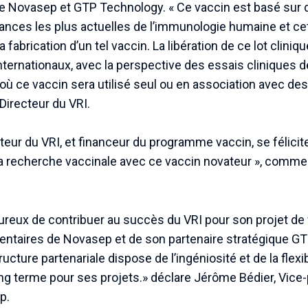
s de Novasep et GTP Technology. « Ce vaccin est basé su
nces les plus actuelles de l’immunologie humaine et cett
a fabrication d’un tel vaccin. La libération de ce lot clini
ternationaux, avec la perspective des essais cliniques de
ù ce vaccin sera utilisé seul ou en association avec de
 Directeur du VRI.
eur du VRI, et financeur du programme vaccin, se félicit
 la recherche vaccinale avec ce vaccin novateur », commen
eux de contribuer au succès du VRI pour son projet de 
entaires de Novasep et de son partenaire stratégique 
cture partenariale dispose de l’ingéniosité et de la flexi
ng terme pour ses projets.» déclare Jérôme Bédier, Vice
p.