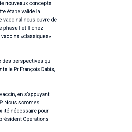
r de nouveaux concepts
e étape valide la
que vaccinal nous ouvre de
 phase I et II chez
s vaccins «classiques»
e des perspectives qui
te le Pr François Dabis,
vaccin, en s’appuyant
GTP. Nous sommes
bilité nécessaire pour
-président Opérations