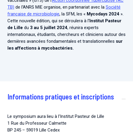
vaccinales » (GT3) de l’
Action coordonnée Tuberculose (AC
Associations de patient.e.s
TB)
de l’ANRS MIE organise, en partenariat avec la
Société
Cellules Émergence
Collaboration avec les acteurs communautaires
française de microbiologie
, la SFM, les «
Mycodays 2024
».
Cette nouvelle édition, qui se déroulera à l’
Institut Pasteur
Retrouvez toutes les cellules Émergence, actives ou
de Lille
du
3 au 5 juillet 2024
, réunira experts
inactives.
internationaux, étudiants, chercheurs et cliniciens autour des
dernières avancées fondamentales et translationnelles
sur
les affections à mycobactéries.
Informations pratiques et inscriptions
Le symposium aura lieu à l’
Institut Pasteur de Lille
1 Rue du Professeur Calmette
BP 245 – 59019 Lille Cedex