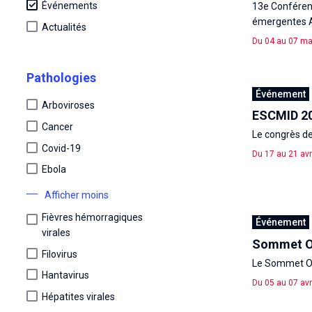
Événements
13e Conférenc
émergentes 
Actualités
Du 04 au 07 ma
Pathologies
Événement
Arboviroses
ESCMID 2
Cancer
Le congrès de
Covid-19
Du 17 au 21 avr
Ebola
Afficher moins
Fièvres hémorragiques
Événement
virales
Sommet O
Filovirus
Le Sommet One
Hantavirus
Du 05 au 07 avr
Hépatites virales