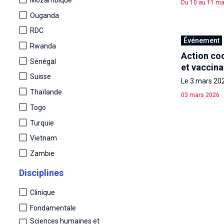
Mozambique
Du 10 au 11 ma
Ouganda
RDC
Événement
Rwanda
Action co
Sénégal
et vaccina
Suisse
Le 3 mars 202
Thaïlande
03 mars 2026
Togo
Turquie
Vietnam
Zambie
Disciplines
Clinique
Fondamentale
Sciences humaines et