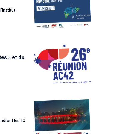
'Institut
es » et du
endront les 10