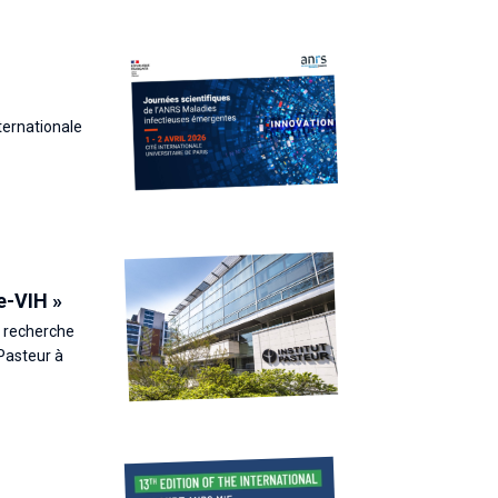
nternationale
e-VIH »
: recherche
 Pasteur à