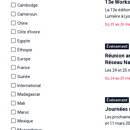
13e Works
Cambodge
La 13e éditio
Cameroun
Lumière à Lyo
Chine
Du 25 au 26 ma
Côte d’Ivoire
Egypte
Événement
Éthiopie
Réunion an
Europe
Réseau Na
France
Les 24 et 25 m
Guinée
Du 24 au 25 ma
International
Madagascar
Événement
Mali
Journées s
Maroc
Les prochaine
Mexique
et 11 mars 202