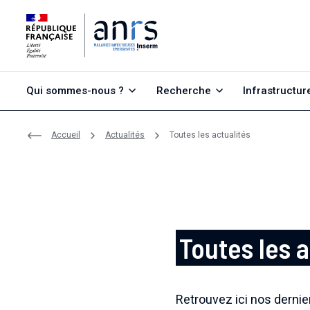
Aller au contenu
Aller à la recherche
Aller au menu
Qui sommes-nous ?
Recherche
Infrastructur
Accueil
Actualités
Toutes les actualités
Toutes les a
Retrouvez ici nos derni