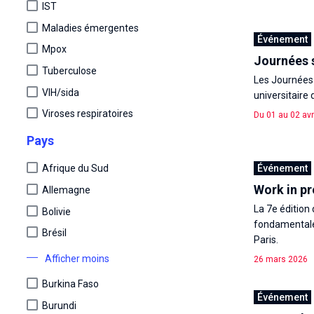
IST
Maladies émergentes
Événement
Mpox
Journées 
Tuberculose
Les Journées s
VIH/sida
universitaire d
Viroses respiratoires
Du 01 au 02 avr
Pays
Événement
Afrique du Sud
Work in pr
Allemagne
La 7e édition
Bolivie
fondamentale 
Brésil
Paris.
Afficher moins
26 mars 2026
Burkina Faso
Événement
Burundi