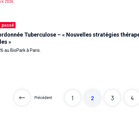
rs 2026
passé
ordonnée Tuberculose – « Nouvelles stratégies thérap
les »
6 au BioPark à Paris.
1
2
3
4
Précédent