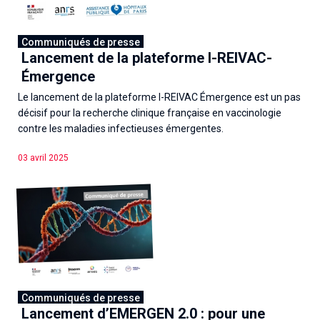
Associations de patient.e.s
Cellule Émergence mpox
Collaboration avec les acteurs communautaires
Communiqués de presse
Ouverte depuis décembre 2023, pour suivre l'épidémie
Lancement de la plateforme I-REIVAC-
en RDC, elle reste active suite à des cas à Mayotte et à
Émergence
La Réunion.
Le lancement de la plateforme I-REIVAC Émergence est un pas
décisif pour la recherche clinique française en vaccinologie
Cellules Émergence
contre les maladies infectieuses émergentes.
Retrouvez toutes les cellules Émergence, actives ou
inactives.
03 avril 2025
Communiqués de presse
Lancement d’EMERGEN 2.0 : pour une