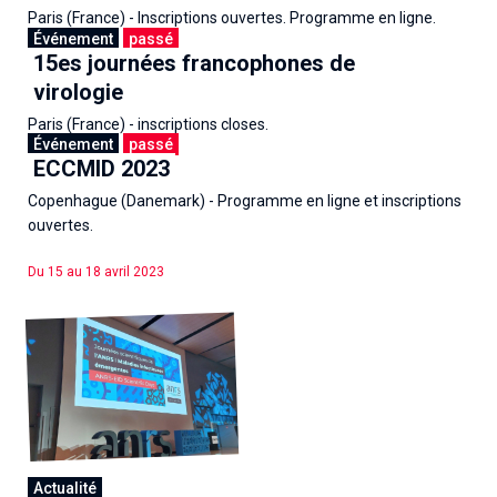
Paris (France) - Inscriptions ouvertes. Programme en ligne.
Événement
passé
15es journées francophones de
Du 25 au 28 avril 2023
virologie
Paris (France) - inscriptions closes.
Événement
passé
ECCMID 2023
Du 17 au 18 avril 2023
Copenhague (Danemark) - Programme en ligne et inscriptions
ouvertes.
Du 15 au 18 avril 2023
Actualité