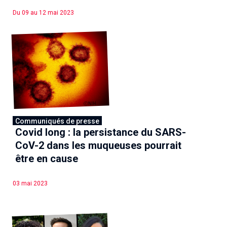
Associations de patient.e.s
Du 09 au 12 mai 2023
Cellules Émergence
Collaboration avec les acteurs communautaires
Retrouvez toutes les cellules Émergence, actives ou
inactives.
Communiqués de presse
Covid long : la persistance du SARS-
CoV-2 dans les muqueuses pourrait
être en cause
03 mai 2023