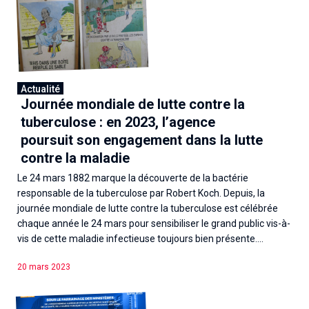
Associations de patient.e.s
Cellules Émergence
Collaboration avec les acteurs communautaires
Retrouvez toutes les cellules Émergence, actives ou
inactives.
Actualité
Journée mondiale de lutte contre la
tuberculose : en 2023, l’agence
poursuit son engagement dans la lutte
contre la maladie
Le 24 mars 1882 marque la découverte de la bactérie
responsable de la tuberculose par Robert Koch. Depuis, la
journée mondiale de lutte contre la tuberculose est célébrée
chaque année le 24 mars pour sensibiliser le grand public vis-à-
vis de cette maladie infectieuse toujours bien présente....
20 mars 2023