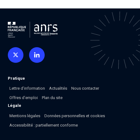
Associations de patient.e.s
Cellule Émergence mpox
Collaboration avec les acteurs communautaires
Ouverte depuis décembre 2023, pour suivre l'épidémie
en RDC, elle reste active suite à des cas à Mayotte et à
La Réunion.
Cellules Émergence
Retrouvez toutes les cellules Émergence, actives ou
inactives.
Pratique
Lettre d’information
Actualités
Nous contacter
Offres d’emploi
Plan du site
Légale
Mentions légales
Données personnelles et cookies
Accessibilité : partiellement conforme