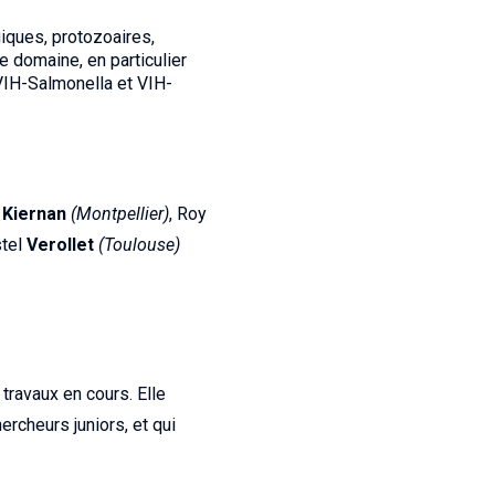
iques, protozoaires,
e domaine, en particulier
VIH-Salmonella et VIH-
y
Kiernan
(Montpellier)
, Roy
stel
Verollet
(Toulouse)
travaux en cours. Elle
cheurs juniors, et qui