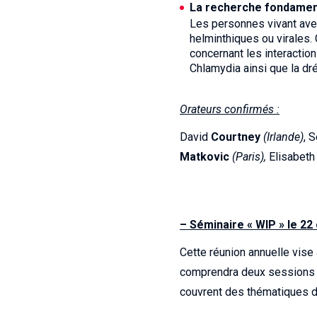
La recherche fondamenta
Les personnes vivant avec
helminthiques ou virales.
concernant les interactio
Chlamydia ainsi que la d
Orateurs confirmés :
David
Courtney
(Irlande)
, 
Matkovic
(Paris),
Elisabet
– Séminaire « WIP » le 22 
Cette réunion annuelle vise 
comprendra deux sessions a
couvrent des thématiques d