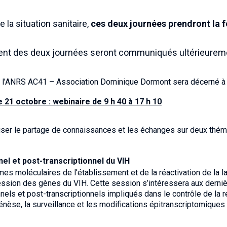
e la situation sanitaire,
ces deux journées prendront la 
ent des deux journées seront communiqués ultérieuremen
e l’ANRS AC41 – Association Dominique Dormont sera décerné à 
 21 octobre : webinaire de 9 h 40 à 17 h 10
ser le partage de connaissances et les échanges sur deux théma
el et post-transcriptionnel du VIH
 moléculaires de l’établissement et de la réactivation de la l
ession des gènes du VIH. Cette session s’intéressera aux derni
els et post-transcriptionnels impliqués dans le contrôle de la ré
énèse, la surveillance et les modifications épitranscriptomiques d