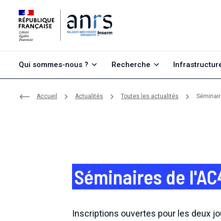
Aller au contenu
Aller à la recherche
Aller au menu
Qui sommes-nous ?
Recherche
Infrastructur
Accueil
Actualités
Toutes les actualités
Séminair
Séminaires de l'AC
Inscriptions ouvertes pour les deux j