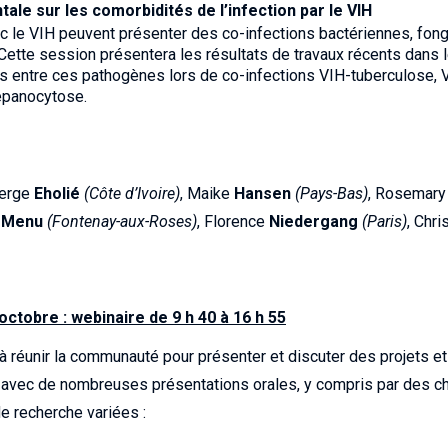
le sur les comorbidités de l’infection par le VIH
 le VIH peuvent présenter des co-infections bactériennes, fong
 Cette session présentera les résultats de travaux récents dans l
ns entre ces pathogènes lors de co-infections VIH-tuberculose, 
répanocytose.
Serge
Eholié
(Côte d’Ivoire)
, Maike
Hansen
(Pays-Bas)
, Rosemar
h
Menu
(Fontenay-aux-Roses)
, Florence
Niedergang
(Paris)
, Chri
octobre : webinaire de 9 h 40 à 16 h 55
à réunir la communauté pour présenter et discuter des projets et 
vec de nombreuses présentations orales, y compris par des cher
e recherche variées :