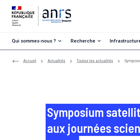
Aller au contenu
Aller à la recherche
Aller au menu
Qui sommes-nous ?
Recherche
Infrastructur
Accueil
Actualités
Toutes les actualités
Symposiu
Symposium satellit
aux journées scien