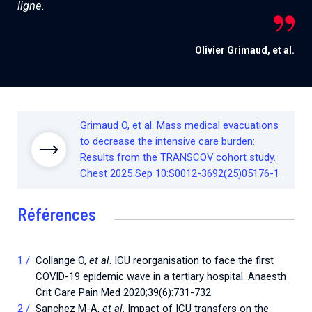
ligne.
Olivier Grimaud, et al.
Grimaud O, et al. Mass medical evacuations
to decrease the intensive care burden:
Results from the TRANSCOV cohort study.
Chest 2025 Sep 10:S0012-3692(25)05176-1
Références
Collange O,
et al
. ICU reorganisation to face the first
COVID-19 epidemic wave in a tertiary hospital. Anaesth
Crit Care Pain Med 2020;39(6):731-732
Sanchez M-A,
et al
. Impact of ICU transfers on the