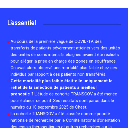
Associations de patient.e.s
Cellules Émergence
Collaboration avec les acteurs communautaires
L’essentiel
Retrouvez toutes les cellules Émergence, actives ou
inactives.
Au cours de la première vague de COVID-19, des
transferts de patients sévèrement atteints vers des unités
des unités de soins intensifs éloignés avaient été réalisés
pour alléger la prise en charge des zones en souffrance.
On avait alors observé une mortalité plus faible chez ces
individus par rapport à des patients non transférés.
Cette mortalité plus faible était-elle uniquement le
reflet de la sélection de patients à meilleur
pronostic ?
L’étude de cohorte TRANSCOV a été menée
pour éclaircir ce point. Ses résultats sont parus dans le
numéro du
10 septembre 2025 de Chest
.
La cohorte TRANSCOV a été classée comme priorité
nationale de recherche par le Comité national d’orientation
des essais thérapeutiques et autres recherches sur la