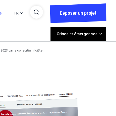
Déposer un projet
ts
FR
Crises et émergences
 2023 par le consortium IciStem