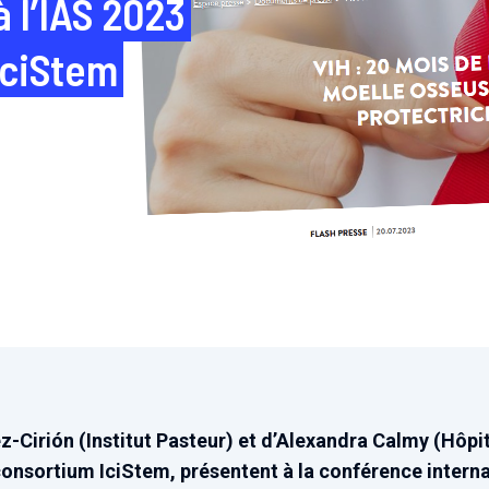
 l’IAS 2023
IciStem
z-Cirión (Institut Pasteur) et d’Alexandra Calmy (Hôpi
sortium IciStem, présentent à la conférence internati