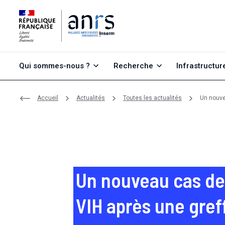
Aller au contenu
Aller à la recherche
Aller au menu
Qui sommes-nous ?
Recherche
Infrastructur
Accueil
Actualités
Toutes les actualités
Un nouve
Un nouveau cas de
VIH après une gref