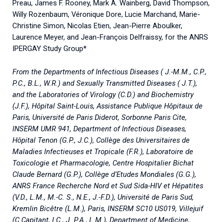
Preau, James F. Rooney, Mark A. Wainberg, David Thompson,
Willy Rozenbaum, Véronique Dore, Lucie Marchand, Marie-
Christine Simon, Nicolas Etien, Jean-Pierre Aboulker,
Laurence Meyer, and Jean-François Delfraissy, for the ANRS
IPERGAY Study Group*
From the Departments of Infectious Diseases ( J.-M.M., C.P.,
P.C., B.L., W.R.) and Sexually Transmitted Diseases ( J.T.),
and the Laboratories of Virology (C.D.) and Biochemistry
(J.F.), Hôpital Saint-Louis, Assistance Publique Hôpitaux de
Paris, Université de Paris Diderot, Sorbonne Paris Cite,
INSERM UMR 941, Department of Infectious Diseases,
Hôpital Tenon (G.P., J.C.), Collège des Universitaires de
Maladies Infectieuses et Tropicale (F.R.), Laboratoire de
Toxicologie et Pharmacologie, Centre Hospitalier Bichat
Claude Bernard (G.P.), Collège d’Etudes Mondiales (G.G.),
ANRS France Recherche Nord et Sud Sida-HIV et Hépatites
(V.D., L.M., M.-C. S., N.E., J.-F.D.), Université de Paris Sud,
Kremlin Bicêtre (L.M.), Paris, INSERM SC10 US019, Villejuif
(C.Capitant, I.C., J. P.A., L.M.), Department of Medicine,