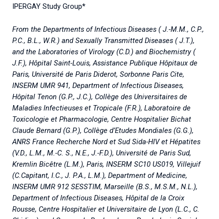
IPERGAY Study Group*
From the Departments of Infectious Diseases ( J.-M.M., C.P.,
P.C., B.L., W.R.) and Sexually Transmitted Diseases ( J.T.),
and the Laboratories of Virology (C.D.) and Biochemistry (
J.F.), Hôpital Saint-Louis, Assistance Publique Hôpitaux de
Paris, Université de Paris Diderot, Sorbonne Paris Cite,
INSERM UMR 941, Department of Infectious Diseases,
Hôpital Tenon (G.P., J.C.), Collège des Universitaires de
Maladies Infectieuses et Tropicale (F.R.), Laboratoire de
Toxicologie et Pharmacologie, Centre Hospitalier Bichat
Claude Bernard (G.P.), Collège d’Etudes Mondiales (G.G.),
ANRS France Recherche Nord et Sud Sida-HIV et Hépatites
(V.D., L.M., M.-C. S., N.E., J.-F.D.), Université de Paris Sud,
Kremlin Bicêtre (L.M.), Paris, INSERM SC10 US019, Villejuif
(C.Capitant, I.C., J. P.A., L.M.), Department of Medicine,
INSERM UMR 912 SESSTIM, Marseille (B.S., M.S.M., N.L.),
Department of Infectious Diseases, Hôpital de la Croix
Rousse, Centre Hospitalier et Universitaire de Lyon (L.C., C.