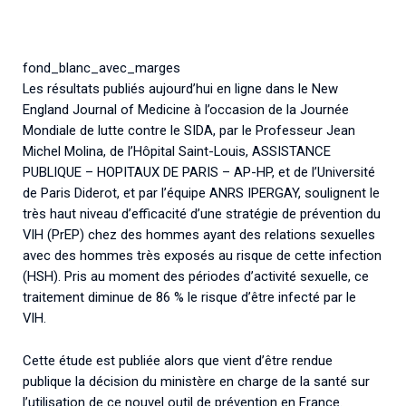
Associations de patient.e.s
Cellules Émergence
Collaboration avec les acteurs communautaires
Retrouvez toutes les cellules Émergence, actives ou
fond_blanc_avec_marges
inactives.
Les résultats publiés aujourd’hui en ligne dans le New
England Journal of Medicine à l’occasion de la Journée
Mondiale de lutte contre le SIDA, par le Professeur Jean
Michel Molina, de l’Hôpital Saint-Louis, ASSISTANCE
PUBLIQUE – HOPITAUX DE PARIS – AP-HP, et de l’Université
de Paris Diderot, et par l’équipe ANRS IPERGAY, soulignent le
très haut niveau d’efficacité d’une stratégie de prévention du
VIH (PrEP) chez des hommes ayant des relations sexuelles
avec des hommes très exposés au risque de cette infection
(HSH). Pris au moment des périodes d’activité sexuelle, ce
traitement diminue de 86 % le risque d’être infecté par le
VIH.
Cette étude est publiée alors que vient d’être rendue
publique la décision du ministère en charge de la santé sur
l’utilisation de ce nouvel outil de prévention en France.