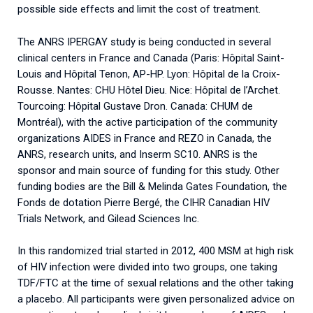
possible side effects and limit the cost of treatment.
The ANRS IPERGAY study is being conducted in several
clinical centers in France and Canada (Paris: Hôpital Saint-
Louis and Hôpital Tenon, AP-HP. Lyon: Hôpital de la Croix-
Rousse. Nantes: CHU Hôtel Dieu. Nice: Hôpital de l’Archet.
Tourcoing: Hôpital Gustave Dron. Canada: CHUM de
Montréal), with the active participation of the community
organizations AIDES in France and REZO in Canada, the
ANRS, research units, and Inserm SC10. ANRS is the
sponsor and main source of funding for this study. Other
funding bodies are the Bill & Melinda Gates Foundation, the
Fonds de dotation Pierre Bergé, the CIHR Canadian HIV
Trials Network, and Gilead Sciences Inc.
In this randomized trial started in 2012, 400 MSM at high risk
of HIV infection were divided into two groups, one taking
TDF/FTC at the time of sexual relations and the other taking
a placebo. All participants were given personalized advice on