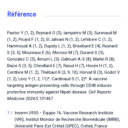
Référence
Pastor Y (1, 2), Reynard O (3), Iampietro M (3), Surenaud M
(1, 2), Picard F (1, 2), El Jahrani N (1, 2), Lefebvre C (1, 2),
Hammoudi A (1, 2), Dupaty L (1, 2), Brisebard E (4), Reynard
S (3, 5), Moureaux E (6), Moroso M (7), Durand S (3),
Gonzalez C (3), Amurri L (3), Gallouet A-S (8), Marlin R (8),
Baize S (3, 5), Chevillard E (7), Raoul H (7), Hocini H (1, 2),
Centlivre M (1, 2), Thiébaut R (2, 9, 10), Horvat B (3), Godot V
(1, 2), Levy Y (1, 2, 11)*, Cardinaud S (1, 2)*. A vaccine
targeting antigen presenting cells through CD40 induces
protective immunity against Nipah disease.
Cell Reports
Medicine 2024;5:101467.
Inserm U955 – Équipe 16, Vaccine Research Institute
(VRI), Institut Mondor de Recherche Biomédicale (IMRB),
Université Paris-Est Créteil (UPEC), Créteil, France