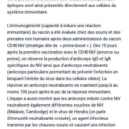
épitopes sont ainsi présentés directement aux cellules du
système immunitaire.
L’immunogénicité (capacité à induire une réaction
immunitaire) du vaccin a été évaluée chez des souris et des
primates non humains après deux administrations du vaccin
CD40.NiV (stratégie dite de »
prime-boost
« ). Dès 10 jours
après la première vaccination avec le CD40.NiV (amorce ou
prime
), on observe la production d’anticorps IgG et IgA
spécifiques du NiV ainsi que d’anticorps neutralisants
(anticorps particuliers permettant de prévenir l’infection en
bloquant l’entrée du virus dans les cellules cibles). La
réponse en anticorps neutralisants se maintient jusqu’à au
moins 100 jours après le pic de la réponse immunitaire.
L’équipe a aussi montré que les anticorps induits contre NiV
neutralisent également différentes souches de NiV
(Malaisie, Cambodge) et le virus de Hendra (on parle
d’immunité neutralisante croisée), un agent infectieux
transmis par les chauves-souris et causant une infection