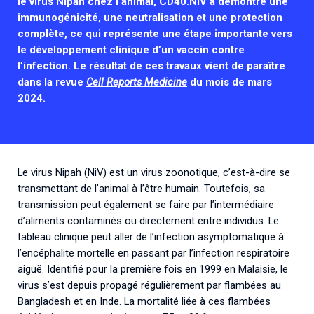
le virus Nipah chez l’animal, CD40.NiV a démontré une
immunogénicité, une neutralisation et une protection
complète, ce qui représente une étape importante vers
le développement clinique d’un vaccin contre
l’infection. Le résultat de ces travaux vient de paraître
dans la revue
Cell Reports Medicine
du mois de mars
2024.
Le virus Nipah (NiV) est un virus zoonotique, c’est-à-dire se
transmettant de l’animal à l’être humain. Toutefois, sa
transmission peut également se faire par l’intermédiaire
d’aliments contaminés ou directement entre individus. Le
tableau clinique peut aller de l’infection asymptomatique à
l’encéphalite mortelle en passant par l’infection respiratoire
aiguë. Identifié pour la première fois en 1999 en Malaisie, le
virus s’est depuis propagé régulièrement par flambées au
Bangladesh et en Inde. La mortalité liée à ces flambées