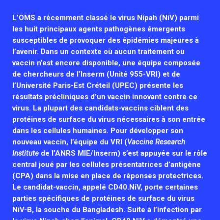
Associations de patient.e.s
L’OMS a récemment classé le virus Nipah (NiV) parmi
Cellules Émergence
Collaboration avec les acteurs communautaires
les huit principaux agents pathogènes émergents
Retrouvez toutes les cellules Émergence, actives ou
susceptibles de provoquer des épidémies majeures à
inactives.
l’avenir. Dans un contexte où aucun traitement ou
vaccin n’est encore disponible, une équipe composée
de chercheurs de l’Inserm (Unité 955-VRI) et de
l’Université Paris-Est Créteil (UPEC) présente les
résultats précliniques d’un vaccin innovant contre ce
virus. La plupart des candidats-vaccins ciblent des
protéines de surface du virus nécessaires à son entrée
dans les cellules humaines. Pour développer son
nouveau vaccin, l’équipe du VRI (
Vaccine Research
Institute
de l’ANRS MIE/Inserm) s’est appuyée sur le rôle
central joué par les cellules présentatrices d’antigène
(CPA) dans la mise en place de réponses protectrices.
Le candidat-vaccin, appelé CD40.NiV, porte certaines
parties spécifiques de protéines de surface du virus
NiV-B, la souche du Bangladesh. Suite à l’infection par