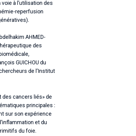
oie à l’utilisation des
schémie-reperfusion
énératives).
r Abdelhakim AHMED-
thérapeutique des
 biomédicale,
François GUICHOU du
hercheurs de l’Institut
t des cancers liés» de
ématiques principales :
nt sur son expérience
l’inflammation et du
mitifs du foie.