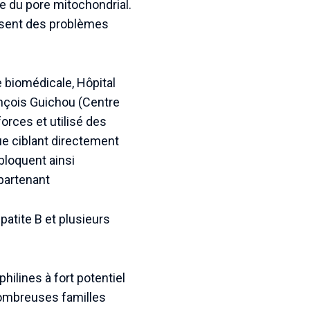
re du pore mitochondrial.
posent des problèmes
 biomédicale, Hôpital
ançois Guichou (Centre
orces et utilisé des
ue ciblant directement
 bloquent ainsi
ppartenant
épatite B et plusieurs
hilines à fort potentiel
 nombreuses familles