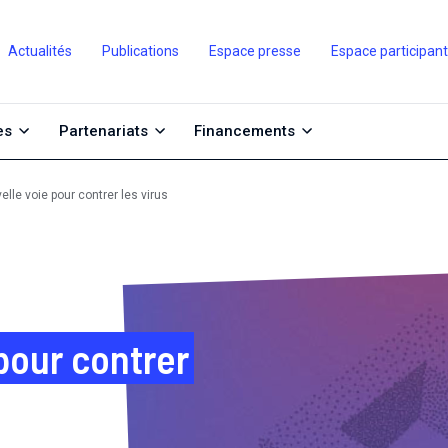
Actualités
Publications
Espace presse
Espace participan
es
Partenariats
Financements
lle voie pour contrer les virus
pour contrer