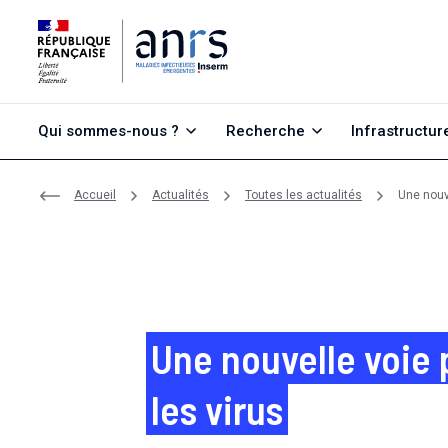
Aller au contenu
Aller à la recherche
Aller au menu
Qui sommes-nous ?
Recherche
Infrastructur
Accueil
Actualités
Toutes les actualités
Une nouve
Une nouvelle voie 
les virus