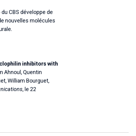
 » du CBS développe de
 de nouvelles molécules
urale.
ophilin inhibitors with
m Ahnoul, Quentin
et, William Bourguet,
nications
, le 22