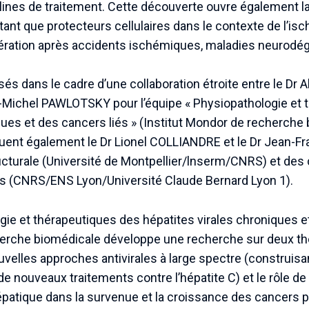
lines de traitement. Cette découverte ouvre également la v
tant que protecteurs cellulaires dans le contexte de l’i
pération après accidents ischémiques, maladies neurodég
isés dans le cadre d’une collaboration étroite entre le D
Michel PAWLOTSKY pour l’équipe « Physiopathologie et 
ques et des cancers liés » (Institut Mondor de recherche
quent également le Dr Lionel COLLIANDRE et le Dr Jean-
cturale (Université de Montpellier/lnserm/CNRS) et des c
s (CNRS/ENS Lyon/Université Claude Bernard Lyon 1).
gie et thérapeutiques des hépatites virales chroniques e
cherche biomédicale développe une recherche sur deux th
velles approches antivirales à large spectre (construisa
 nouveaux traitements contre l’hépatite C) et le rôle de 
atique dans la survenue et la croissance des cancers pri