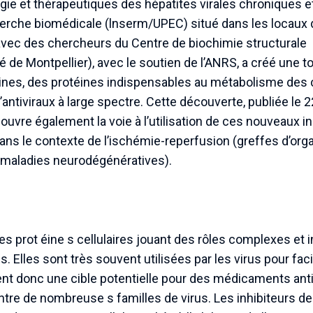
gie et thérapeutiques des hépatites virales chroniques e
herche biomédicale (lnserm/UPEC) situé dans les locaux 
 avec des chercheurs du Centre de biochimie structurale
de Montpellier), avec le soutien de l’ANRS, a créé une to
lines, des protéines indispensables au métabolisme des ce
’antiviraux à large spectre. Cette découverte, publiée l
, ouvre également la voie à l’utilisation de ces nouveaux i
dans le contexte de l’ischémie-reperfusion (greffes d’org
 maladies neurodégénératives).
es prot éine s cellulaires jouant des rôles complexes et 
 Elles sont très souvent utilisées par les virus pour facili
nt donc une cible potentielle pour des médicaments antiv
ontre de nombreuse s familles de virus. Les inhibiteurs de