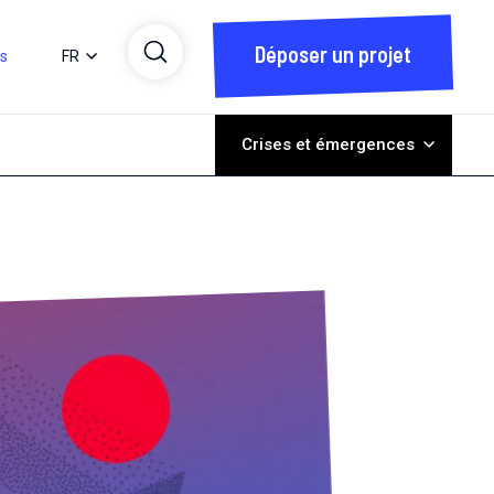
Déposer un projet
ts
FR
Crises et émergences