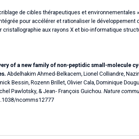
 criblage de cibles thérapeutiques et environnementales
ntégrée pour accélérer et rationaliser le développement
 cristallographie aux rayons X et bio-informatique struct
y of a new family of non-peptidic small-molecule cycl
es.
Abdelhakim Ahmed-Belkacem, Lionel Colliandre, Nazi
nick Bessin, Rozenn Brillet, Olivier Cala, Dominique Dougu
ichel Pawlotsky, & Jean- François Guichou.
Nature commu
10.1038/ncomms12777