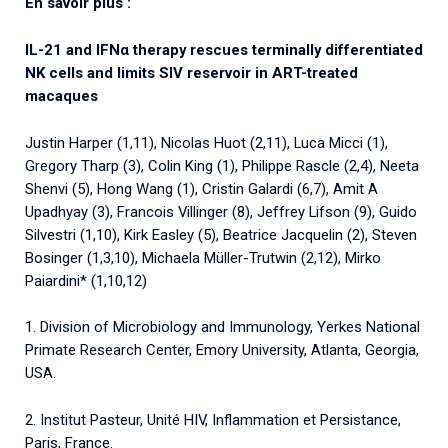
En savoir plus :
IL-21 and IFNα therapy rescues terminally differentiated
NK cells and limits SIV reservoir in ART-treated
macaques
Justin Harper (1,11), Nicolas Huot (2,11), Luca Micci (1),
Gregory Tharp (3), Colin King (1), Philippe Rascle (2,4), Neeta
Shenvi (5), Hong Wang (1), Cristin Galardi (6,7), Amit A
Upadhyay (3), Francois Villinger (8), Jeffrey Lifson (9), Guido
Silvestri (1,10), Kirk Easley (5), Beatrice Jacquelin (2), Steven
Bosinger (1,3,10), Michaela Müller-Trutwin (2,12), Mirko
Paiardini* (1,10,12)
1. Division of Microbiology and Immunology, Yerkes National
Primate Research Center, Emory University, Atlanta, Georgia,
USA.
2. Institut Pasteur, Unité HIV, Inflammation et Persistance,
Paris, France.