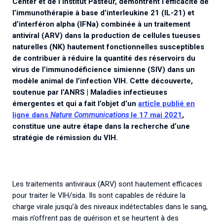
Center et de l’Institut Pasteur, démontrent l’efficacité de
Associations de patient.e.s
l’immunothérapie à base d’interleukine 21 (IL-21) et
Cellule Émergence mpox
Collaboration avec les acteurs communautaires
d’interféron alpha (IFNa) combinée à un traitement
antiviral (ARV) dans la production de cellules tueuses
Ouverte depuis décembre 2023, pour suivre l'épidémie
en RDC, elle reste active suite à des cas à Mayotte et à
naturelles (NK) hautement fonctionnelles susceptibles
La Réunion.
de contribuer à réduire la quantité des réservoirs du
virus de l’immunodéficience simienne (SIV) dans un
modèle animal de l’infection VIH. Cette découverte,
Cellules Émergence
soutenue par l’ANRS | Maladies infectieuses
Retrouvez toutes les cellules Émergence, actives ou
émergentes et qui a fait l’objet d’un
article publié en
inactives.
ligne dans
Nature Communications
le 17 mai 2021
,
constitue une autre étape dans la recherche d’une
stratégie de rémission du VIH.
Les traitements antiviraux (ARV) sont hautement efficaces
pour traiter le VIH/sida. Ils sont capables de réduire la
charge virale jusqu’à des niveaux indétectables dans le sang,
mais n’offrent pas de guérison et se heurtent à des