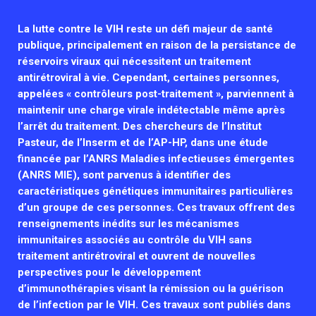
Associations de patient.e.s
La lutte contre le VIH reste un défi majeur de santé
Cellule Émergence mpox
Collaboration avec les acteurs communautaires
publique, principalement en raison de la persistance de
Ouverte depuis décembre 2023, pour suivre l'épidémie
réservoirs viraux qui nécessitent un traitement
en RDC, elle reste active suite à des cas à Mayotte et à
antirétroviral à vie. Cependant, certaines personnes,
La Réunion.
appelées « contrôleurs post-traitement », parviennent à
maintenir une charge virale indétectable même après
Cellules Émergence
l’arrêt du traitement. Des chercheurs de l’Institut
Retrouvez toutes les cellules Émergence, actives ou
Pasteur, de l’Inserm et de l’AP-HP, dans une étude
inactives.
financée par l’ANRS Maladies infectieuses émergentes
(ANRS MIE), sont parvenus à identifier des
caractéristiques génétiques immunitaires particulières
d’un groupe de ces personnes. Ces travaux offrent des
renseignements inédits sur les mécanismes
immunitaires associés au contrôle du VIH sans
traitement antirétroviral et ouvrent de nouvelles
perspectives pour le développement
d’immunothérapies visant la rémission ou la guérison
de l’infection par le VIH. Ces travaux sont publiés dans