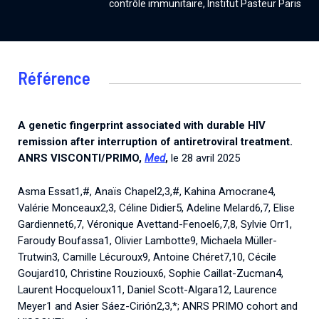
contrôle immunitaire, Institut Pasteur Paris
Référence
A genetic fingerprint associated with durable HIV
remission after interruption of antiretroviral treatment.
ANRS VISCONTI/PRIMO,
Med
,
le 28 avril 2025
Asma Essat1,#, Anaïs Chapel2,3,#, Kahina Amocrane4,
Valérie Monceaux2,3, Céline Didier5, Adeline Melard6,7, Elise
Gardiennet6,7, Véronique Avettand-Fenoel6,7,8, Sylvie Orr1,
Faroudy Boufassa1, Olivier Lambotte9, Michaela Müller-
Trutwin3, Camille Lécuroux9, Antoine Chéret7,10, Cécile
Goujard10, Christine Rouzioux6, Sophie Caillat-Zucman4,
Laurent Hocqueloux11, Daniel Scott-Algara12, Laurence
Meyer1 and Asier Sáez-Cirión2,3,*; ANRS PRIMO cohort and