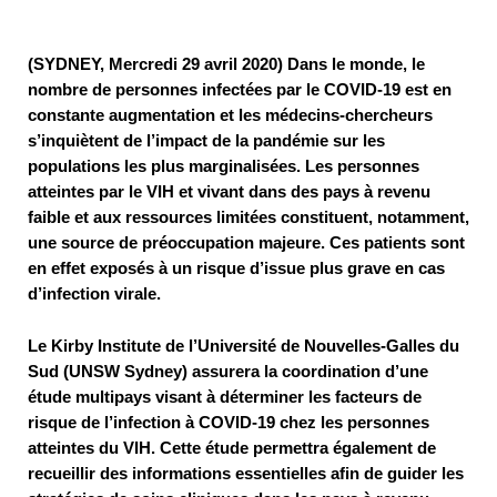
Associations de patient.e.s
Cellules Émergence
Collaboration avec les acteurs communautaires
(SYDNEY, Mercredi 29 avril 2020) Dans le monde, le
Retrouvez toutes les cellules Émergence, actives ou
nombre de personnes infectées par le COVID-19 est en
inactives.
constante augmentation et les médecins-chercheurs
s’inquiètent de l’impact de la pandémie sur les
populations les plus marginalisées. Les personnes
atteintes par le VIH et vivant dans des pays à revenu
faible et aux ressources limitées constituent, notamment,
une source de préoccupation majeure. Ces patients sont
en effet exposés à un risque d’issue plus grave en cas
d’infection virale.
Le Kirby Institute de l’Université de Nouvelles-Galles du
Sud (UNSW Sydney) assurera la coordination d’une
étude multipays visant à déterminer les facteurs de
risque de l’infection à COVID-19 chez les personnes
atteintes du VIH. Cette étude permettra également de
recueillir des informations essentielles afin de guider les