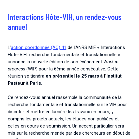
Associations de patient.e.s
Cellules Émergence
Collaboration avec les acteurs communautaires
Interactions Hôte-VIH, un rendez-vous
Retrouvez toutes les cellules Émergence, actives ou
annuel
inactives.
L’
action coordonnée (AC) 41
de l’ANRS MIE « Interactions
Hôte-VIH, recherche fondamentale et translationnelle »
annonce la nouvelle édition de son événement
Work in
progress
(WIP) pour la 6ème année consécutive. Cette
réunion se tiendra
en présentiel le 25 mars à l’Institut
Pasteur à Paris
.
Ce rendez-vous annuel rassemble la communauté de la
recherche fondamentale et translationnelle sur le VIH pour
discuter et mettre en lumière les travaux en cours, y
compris les projets actuels, les études non publiées et
celles en cours de soumission. Un accent particulier sera
mis sur la recherche menée par des chercheurs en début de