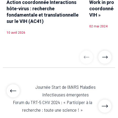
Action coordonnée Interactions
Work in progr
hôte-virus : recherche
coordonnée «
fondamentale et translationnelle
VIH »
sur le VIH (AC41)
02 mai 2024
10 avril 2026
articles précé
articl
Journée Start de l’ANRS Maladies
infectieuses émergentes
Forum du TRT-5 CHV 2024 : « Participer à la
recherche : toute une science ! »