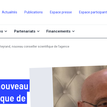
Actualités
Publications
Espace presse
Espace participan
es
Partenariats
Financements
teyrand, nouveau conseiller scientifique de l’agence
nouveau
ique de