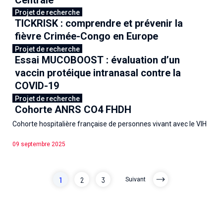
Projet de recherche
TICKRISK : comprendre et prévenir la
09 mars 2026
fièvre Crimée-Congo en Europe
Projet de recherche
Essai MUCOBOOST : évaluation d’un
08 décembre 2025
vaccin protéique intranasal contre la
COVID-19
Projet de recherche
Cohorte ANRS CO4 FHDH
17 septembre 2025
Cohorte hospitalière française de personnes vivant avec le VIH
09 septembre 2025
1
2
3
Suivant