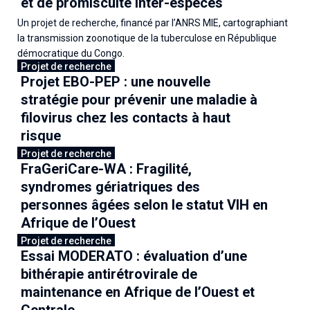
et de promiscuité inter-espèces
Un projet de recherche, financé par l’ANRS MIE, cartographiant
la transmission zoonotique de la tuberculose en République
démocratique du Congo.
Projet de recherche
Projet EBO-PEP : une nouvelle
30 avril 2026
stratégie pour prévenir une maladie à
filovirus chez les contacts à haut
risque
Projet de recherche
FraGeriCare-WA : Fragilité,
20 mars 2026
syndromes gériatriques des
personnes âgées selon le statut VIH en
Afrique de l’Ouest
Projet de recherche
Essai MODERATO : évaluation d’une
16 mars 2026
bithérapie antirétrovirale de
maintenance en Afrique de l’Ouest et
Centrale