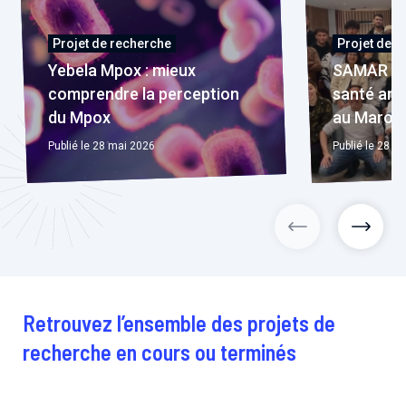
Projet de recherche
Projet de r
Yebela Mpox : mieux
SAMAR : r
comprendre la perception
santé an
du Mpox
au Maroc
Publié le 28 mai 2026
Publié le 28 m
projets précéd
projet
Retrouvez l’ensemble des projets de
recherche en cours ou terminés