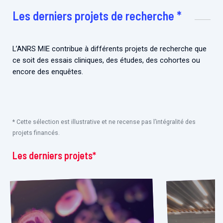
Associations de patient.e.s
Les derniers projets de recherche *
Cellules Émergence
Collaboration avec les acteurs communautaires
Retrouvez toutes les cellules Émergence, actives ou
inactives.
L’ANRS MIE contribue à différents projets de recherche que
ce soit des essais cliniques, des études, des cohortes ou
encore des enquêtes.
* Cette sélection est illustrative et ne recense pas l’intégralité des
projets financés.
Les derniers projets*