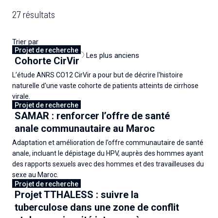
27 résultats
Trier par
Projet de recherche
Les plus récents
Les plus anciens
Cohorte CirVir
L’étude ANRS CO12 CirVir a pour but de décrire l'histoire
naturelle d'une vaste cohorte de patients atteints de cirrhose
virale.
Projet de recherche
SAMAR : renforcer l’offre de santé
20 juillet 2026
anale communautaire au Maroc
Adaptation et amélioration de l’offre communautaire de santé
anale, incluant le dépistage du HPV, auprès des hommes ayant
des rapports sexuels avec des hommes et des travailleuses du
sexe au Maroc.
Projet de recherche
Projet TTHALESS : suivre la
28 mai 2026
tuberculose dans une zone de conflit